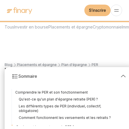
S'inscrire
Tous
Investir en bourse
Placements et épargne
Cryptomonnaie
Imm
Blog
Placements et épargne
Plan d'épargne
PER
19
min
27/7/2026
Sommaire
PER : avantages et
Comprendre le PER et son fonctionnement
inconvénients à
Qu'est-ce qu'un plan d'épargne retraite (PER) ?
connaître
Les différents types de PER (individuel, collectif,
obligatoire)
Rédigé par
Florian Corteel
Édité par
Louis Sellier
Comment fonctionnent les versements et les retraits ?
Quels sont les avantages du PER ?