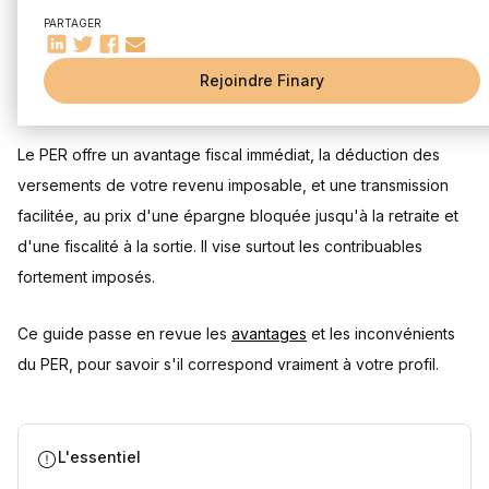
Réduction d'impôt immédiate selon votre tranche
PARTAGER
marginale
Avantages successoraux pour la transmission de
patrimoine
Rejoindre Finary
Mis à jour le 27 juillet 2026
Flexibilité des versements et gestion pilotée
Transfert des anciens contrats retraite vers le PER
Le PER offre un avantage fiscal immédiat, la déduction des
Quels sont les inconvénients du PER ?
versements de votre revenu imposable, et une transmission
Blocage des fonds jusqu'à la retraite, sauf cas
exceptionnels
facilitée, au prix d'une épargne bloquée jusqu'à la retraite et
Frais élevés qui impactent la rentabilité
d'une fiscalité à la sortie. Il vise surtout les contribuables
Fiscalité complexe à la sortie selon le mode de déblocage
fortement imposés.
Risques liés aux supports d’investissement
Comparaison PER vs autres placements retraite
Ce guide passe en revue les
avantages
et les inconvénients
PER ou assurance vie : choisir selon votre profil
du PER, pour savoir s'il correspond vraiment à votre profil.
Immobilier locatif ou PER pour préparer sa retraite
Stratégies combinées pour optimiser son épargne
Le PER, un pari sur votre fiscalité future
L'essentiel
Questions fréquentes