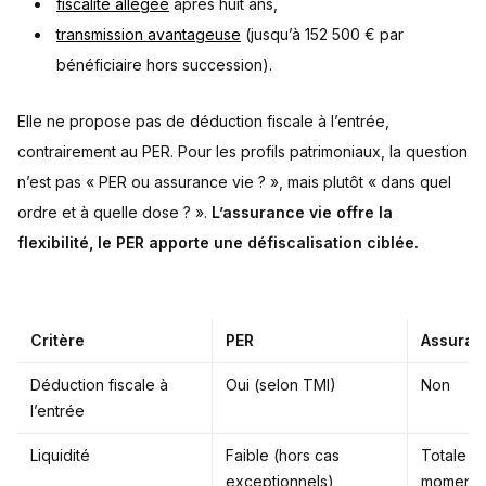
fiscalité allégée
après huit ans,
transmission avantageuse
(jusqu’à 152 500 € par
bénéficiaire hors succession).
Elle ne propose pas de déduction fiscale à l’entrée,
contrairement au PER. Pour les profils patrimoniaux, la question
n’est pas « PER ou assurance vie ? », mais plutôt « dans quel
ordre et à quelle dose ? ».
L’assurance vie offre la
flexibilité, le PER apporte une défiscalisation ciblée.
Critère
PER
Assuran
Déduction fiscale à
Oui (selon TMI)
Non
l’entrée
Liquidité
Faible (hors cas
Totale (r
exceptionnels)
moment)