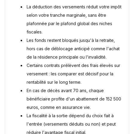
Quels sont les principaux pièges à éviter avec un PER ?
La déduction des versements réduit votre impôt
Est-ce intéressant d’ouvrir un PER quand on est jeune ?
selon votre tranche marginale, sans être
Quelle rente peut-on espérer avec 100 000 € sur un PER ?
plafonnée par le plafond global des niches
Peut-on cumuler PER et autres dispositifs d’épargne
retraite ?
fiscales.
Sources
Les fonds restent bloqués jusqu'à la retraite,
hors cas de déblocage anticipé comme l'achat
de la résidence principale ou l'invalidité.
Certains contrats prélèvent des frais élevés sur
versement : les comparer est décisif pour la
rentabilité sur le long terme.
En cas de décès avant 70 ans, chaque
bénéficiaire profite d'un abattement de 152 500
euros, comme en assurance vie.
La fiscalité à la sortie dépend du choix fait à
l'entrée (versements déduits ou non) et peut
réduire l'avantage fiscal initial.