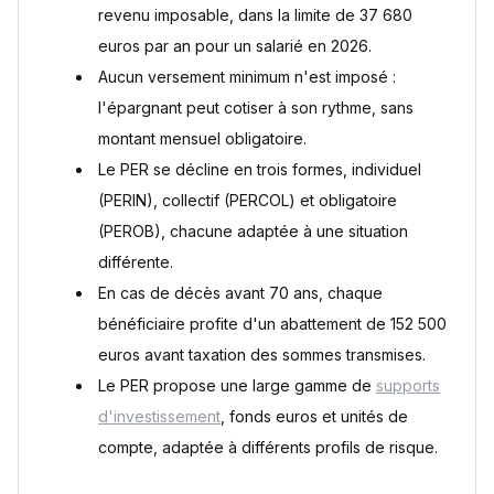
?
revenu imposable, dans la limite de 37 680
Que devient un PER si son titulaire décède avant la retraite
euros par an pour un salarié en 2026.
?
Aucun versement minimum n'est imposé :
Quelle est la différence entre PERIN, PERCOL et PEROB ?
Faut-il choisir une sortie en rente ou en capital à la retraite ?
l'épargnant peut cotiser à son rythme, sans
montant mensuel obligatoire.
Sources
Le PER se décline en trois formes, individuel
(PERIN), collectif (PERCOL) et obligatoire
(PEROB), chacune adaptée à une situation
différente.
En cas de décès avant 70 ans, chaque
bénéficiaire profite d'un abattement de 152 500
euros avant taxation des sommes transmises.
Le PER propose une large gamme de
supports
d'investissement
, fonds euros et unités de
compte, adaptée à différents profils de risque.