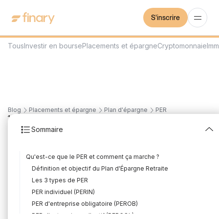
S'inscrire
Tous
Investir en bourse
Placements et épargne
Cryptomonnaie
Imm
Blog
Placements et épargne
Plan d'épargne
PER
13
min
30/7/2026
Sommaire
Avantages du PER :
Qu'est-ce que le PER et comment ça marche ?
comprendre ses atouts
Définition et objectif du Plan d'Épargne Retraite
pour préparer sa
Les 3 types de PER
PER individuel (PERIN)
retraite
PER d'entreprise obligatoire (PEROB)
PER d'entreprise collectif (PERCOL)