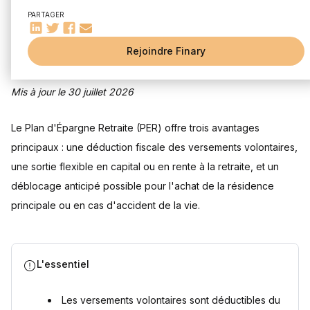
Rédigé par
Louis Sellier
Édité par
Louis Sellier
Fonctionnement général et règles du PER
PARTAGER
Processus d'ouverture et de souscription
Quels sont les avantages fiscaux du PER ?
Rejoindre Finary
Déduction des versements du revenu imposable
Plafonds de déductibilité détaillés
Mis à jour le 30 juillet 2026
Exemples de gain fiscal selon le taux marginal d'imposition
Fiscalité avantageuse à la sortie (rente ou capital)
Le Plan d'Épargne Retraite (PER) offre trois avantages
Avantage fiscal hors plafonnement des niches fiscales
principaux : une déduction fiscale des versements volontaires,
Se constituer un capital retraite avec le PER
une sortie flexible en capital ou en rente à la retraite, et un
Anticiper la baisse des revenus à la retraite
déblocage anticipé possible pour l'achat de la résidence
Flexibilité des versements et de l'effort d'épargne
principale ou en cas d'accident de la vie.
Possibilité de déblocage anticipé
Sortie flexible en capital ou en rente à la retraite
Avantages en cas de succession prématurée
Questions fréquentes
L'essentiel
Le PER est-il vraiment avantageux fiscalement pour tout le
monde ?
Les versements volontaires sont déductibles du
Peut-on récupérer l'argent placé sur un PER avant la retraite