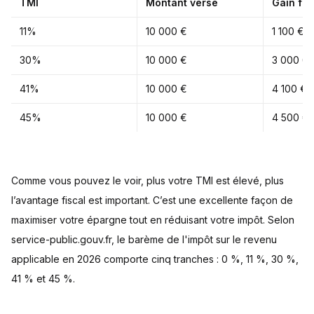
TMI
Montant versé
Gain fis
11%
10 000 €
1 100 €
30%
10 000 €
3 000 €
41%
10 000 €
4 100 €
45%
10 000 €
4 500 €
Comme vous pouvez le voir, plus votre TMI est élevé, plus
l’avantage fiscal est important. C’est une excellente façon de
maximiser votre épargne tout en réduisant votre impôt. Selon
service-public.gouv.fr, le barème de l'impôt sur le revenu
applicable en 2026 comporte cinq tranches : 0 %, 11 %, 30 %,
41 % et 45 %.