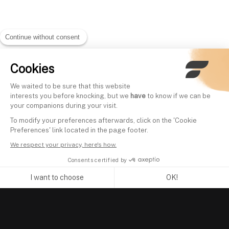
Continue without consent
Cookies
We waited to be sure that this website
interests you before knocking, but we
have
to know if we can be
your companions during your visit.
To modify your preferences afterwards, click on the 'Cookie
Preferences' link located in the page footer.
We respect your privacy, here's how.
Consents certified by
I want to choose
OK!
Axeptio consent
Consent Management Platform: Personalize Your Options
Our platform empowers you to tailor and manage your privacy se