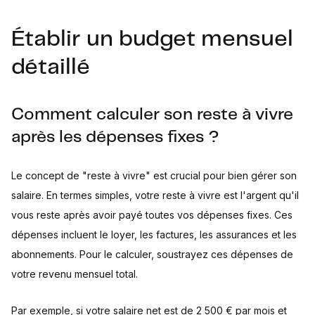
Épargner pour des objectifs
Quels placements choisir selon mes objectifs ?
Établir un budget mensuel
Combien épargner chaque mois pour atteindre mes
objectifs ?
détaillé
Comment profiter des avantages fiscaux ?
Comment calculer son reste à vivre
après les dépenses fixes ?
Le concept de "reste à vivre" est crucial pour bien gérer son
salaire. En termes simples, votre reste à vivre est l'argent qu'il
vous reste après avoir payé toutes vos dépenses fixes. Ces
dépenses incluent le loyer, les factures, les assurances et les
abonnements. Pour le calculer, soustrayez ces dépenses de
votre revenu mensuel total.
Par exemple, si votre salaire net est de 2 500 € par mois et