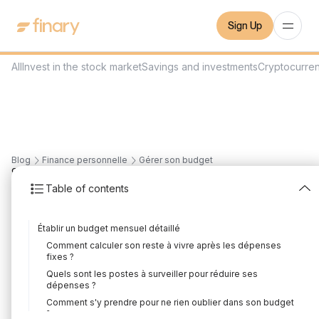
Sign Up
All
Invest in the stock market
Savings and investments
Cryptocurre
Blog
Finance personnelle
Gérer son budget
9
min
29/5/2026
Table of contents
Comment gérer son
Établir un budget mensuel détaillé
salaire : le guide
Comment calculer son reste à vivre après les dépenses
fixes ?
complet
Quels sont les postes à surveiller pour réduire ses
dépenses ?
Written by
Louis Sellier
Edited by
Louis Sellier
Comment s'y prendre pour ne rien oublier dans son budget
?