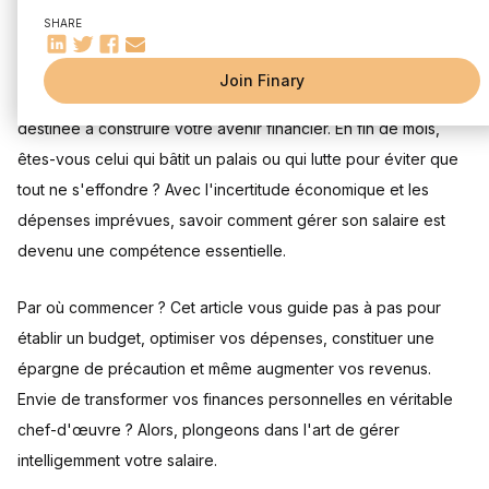
La règle 50/30/20 est-elle adaptée à toutes les situations ?
SHARE
Constituer une épargne de précaution
Combien d'argent mettre de côté chaque mois ?
Join Finary
Imaginez que chaque euro de votre salaire soit une brique
Simuler son budget
destinée à construire votre avenir financier. En fin de mois,
Où placer son épargne de précaution pour la sécuriser ?
êtes-vous celui qui bâtit un palais ou qui lutte pour éviter que
Quand puiser dans cette épargne ?
tout ne s'effondre ? Avec l'incertitude économique et les
Optimiser ses dépenses
dépenses imprévues, savoir comment gérer son salaire est
Quelles sont les dépenses superflues à supprimer en
priorité ?
devenu une compétence essentielle.
Comment négocier de meilleurs tarifs auprès de ses
fournisseurs ?
Par où commencer ? Cet article vous guide pas à pas pour
Des applications pour m'aider à suivre mes dépenses ?
établir un budget, optimiser vos dépenses, constituer une
Augmenter ses revenus
épargne de précaution et même augmenter vos revenus.
Comment valoriser ses compétences pour négocier une
augmentation ?
Envie de transformer vos finances personnelles en véritable
Quelles activités complémentaires sont possibles en plus
chef-d'œuvre ? Alors, plongeons dans l'art de gérer
du travail ?
intelligemment votre salaire.
Comment tirer profit de son patrimoine immobilier ?