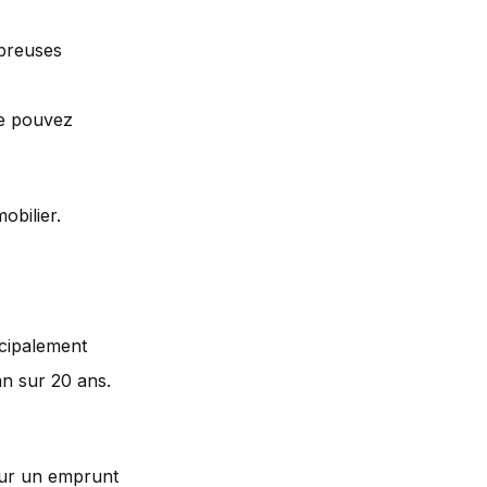
mbreuses
ne pouvez
obilier.
cipalement
an sur 20 ans.
r un emprunt