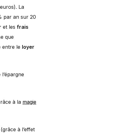
 euros). La
% par an sur 20
r
et les
frais
se que
e entre le
loyer
e l’épargne
grâce à la
magie
(grâce à l’effet