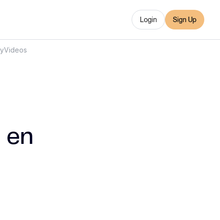
Login
Sign Up
ry
Videos
r en