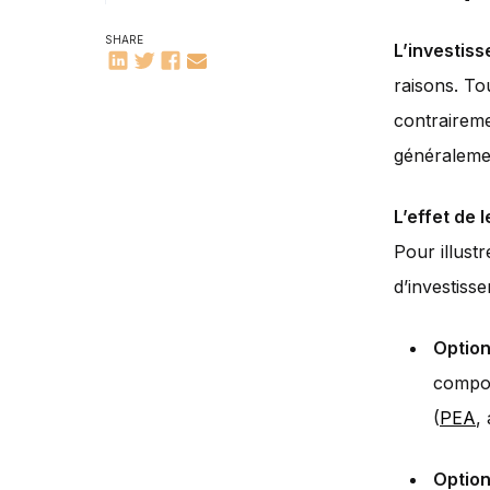
SHARE
L’investis
raisons. To
contraireme
généralemen
L’effet de 
Pour illust
d’investisse
Option
compos
(
PEA
,
Option