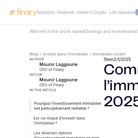
Solutions
Features
Invest in Crypto
Life insurance
All
Invest in the stock market
Savings and investments
Blog
Investir dans l'immobilier
Immobilier Locatif
11
min
2/1/2025
AUTHOR
Mounir Laggoune
Comm
CEO of Finary
EDITOR
Mounir Laggoune
l’imm
CEO of Finary
IN THIS ARTICLE
202
Pourquoi l’investissement immobilier
est particulièrement rentable ?
Est-ce risqué d’investir dans
l’immobilier ?
Les diverses options
d’investissement immobilier en nom