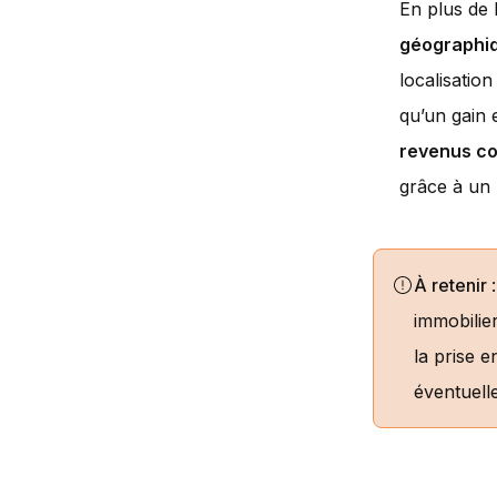
En plus de l
géographi
localisatio
qu’un gain 
revenus c
grâce à un
À retenir
immobilie
la prise 
éventuell