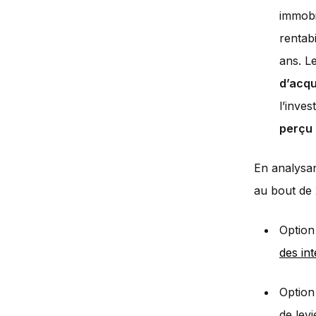
immobi
rentabi
ans. L
d’acqu
l’inves
perçu
En analysan
au bout de 2
Option 
des in
Option 
de levi