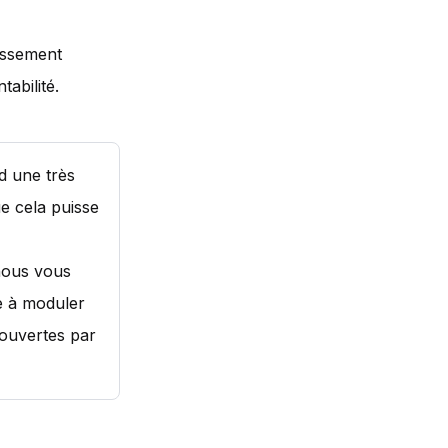
tissement
tabilité.
rd une très
ue cela puisse
 nous vous
e à moduler
couvertes par