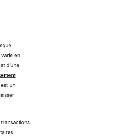
isque
 varie en
at d’une
ssement
 est un
laisser
s transactions
taires