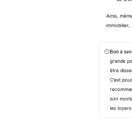
Ainsi, même
immobilier,
Bon à sav
grande par
être diss
C’est pou
recommand
son monta
les loyers