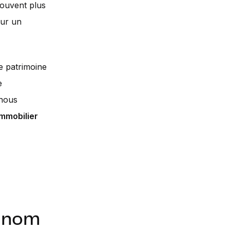
ouvent plus
sur un
e patrimoine
e
nous
immobilier
n nom