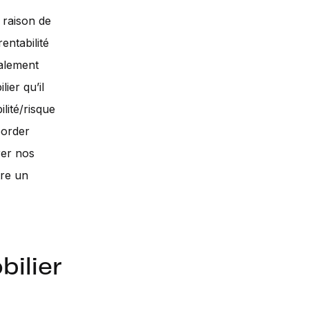
 raison de
entabilité
balement
ier qu’il
lité/risque
border
rer nos
tre un
bilier