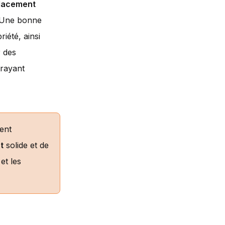
lacement
é. Une bonne
riété, ainsi
r des
trayant
ment
t
solide et de
et les