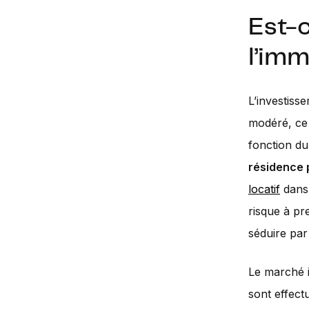
Est-c
l’imm
L’investiss
modéré, ce 
fonction du
résidence 
locatif
dans 
risque à pr
séduire par
Le marché i
sont effec