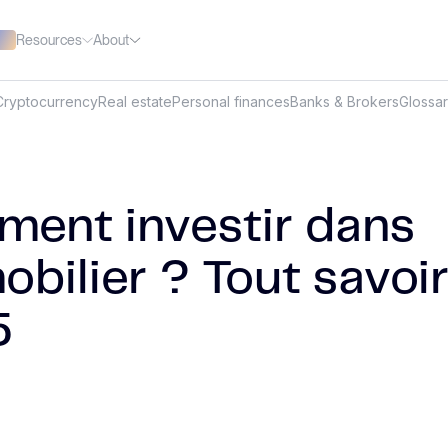
Resources
About
Cryptocurrency
Real estate
Personal finances
Banks & Brokers
Glossa
ent investir dans
obilier ? Tout savoi
5