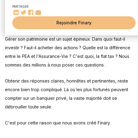
Crypto-monnaies
PARTAGER
Start-Up
Finary a été créé par des entrepreneurs pour démocratiser la
D'autres actifs que nous gérons:
Rejoindre Finary
gestion patrimoniale sur-mesure.
Et les emprunts ?
Vos données en temps réel
Gérer son patrimoine est un sujet épineux. Dans quoi faut-il
Vers l'ultra-personnalisation
investir ? Faut-il acheter des actions ? Quelle est la différence
Cela vous tente ? Essayez Finary en cliquant ici !
entre le PEA et l'Assurance-Vie ? C'est quoi, la flat tax ? Nous
sommes des millions à nous poser ces questions.
Obtenir des réponses claires, honnêtes et pertinentes, reste
encore bien trop compliqué. Là où les plus fortunés peuvent
compter sur un banquier privé, la vaste majorité doit se
débrouiller toute seule.
C'est pour cette raison que nous avons créé Finary.