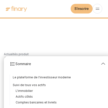
S'inscrire
Actualités produit
4
min
17/12/2020
Sommaire
Finary, la plateforme des
Le plateforme de l'investisseur moderne
investisseurs modernes
Suivi de tous vos actifs
Rédigé par
Mounir Laggoune
Édité par
Mounir Laggoune
L'immobilier
Actifs côtés
Comptes bancaires et livrets