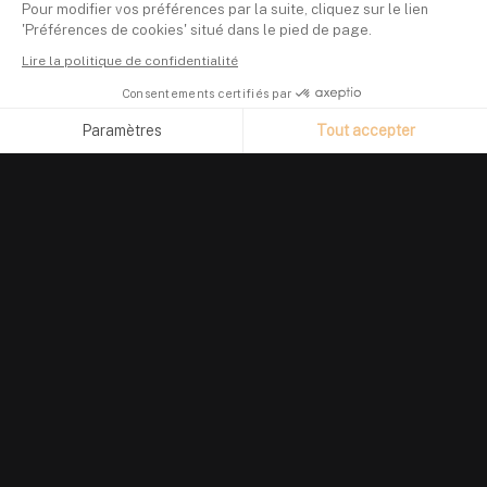
Pour modifier vos préférences par la suite, cliquez sur le lien
'Préférences de cookies' situé dans le pied de page.
Lire la politique de confidentialité
Consentements certifiés par
Paramètres
Tout accepter
Axeptio consent
Plateforme de Gestion du Consentement : Personnalisez vos O
Notre plateforme vous permet d'adapter et de gérer vos paramètr
PRODUIT
Suivi de portefeuille
Investir en crypto
Finary Plus