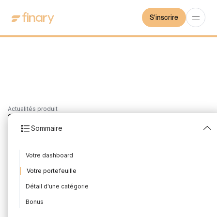
S'inscrire
Actualités produit
3
min
8/3/2021
Sommaire
Le guide pour bien
Votre dashboard
débuter sur Finary
Votre portefeuille
Rédigé par
Mounir Laggoune
Édité par
Mounir Laggoune
Détail d'une catégorie
Bonus