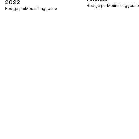
2022
Rédigé par
Mounir Laggoune
Rédigé par
Mounir Laggoune