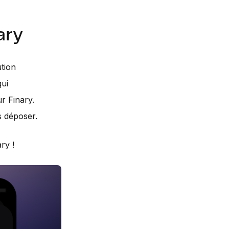
ary
ution
qui
r Finary.
s déposer.
ry !