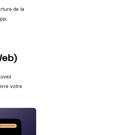
rture de la
app.
Web)
ouvez
ivre votre