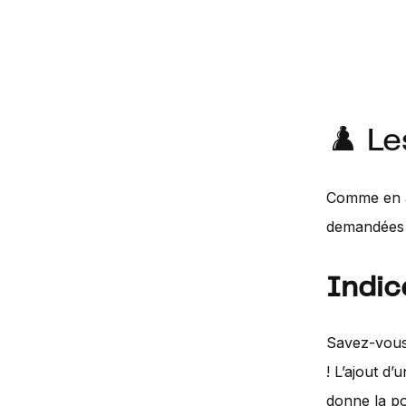
♟️ Le
Comme en av
demandées a
Indic
Savez-vous 
! L’ajout d
donne la po