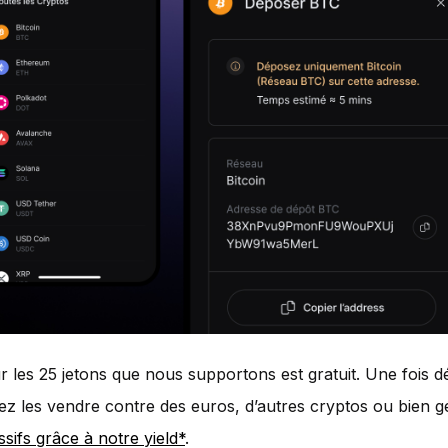
r les 25 jetons que nous supportons est gratuit. Une fois 
z les vendre contre des euros, d’autres cryptos ou bien g
sifs grâce à notre yield*
.