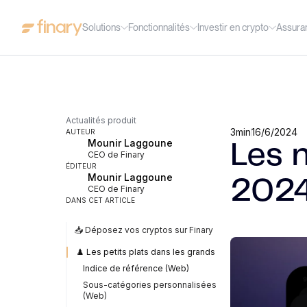
Solutions
Fonctionnalités
Investir en crypto
Assura
Actualités produit
3
min
16/6/2024
AUTEUR
Mounir Laggoune
Les 
CEO de Finary
ÉDITEUR
Mounir Laggoune
202
CEO de Finary
DANS CET ARTICLE
📥 Déposez vos cryptos sur Finary
♟️ Les petits plats dans les grands
Indice de référence (Web)
Sous-catégories personnalisées
(Web)