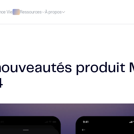
Ressources
À propos
nce Vie
nouveautés produit 
4