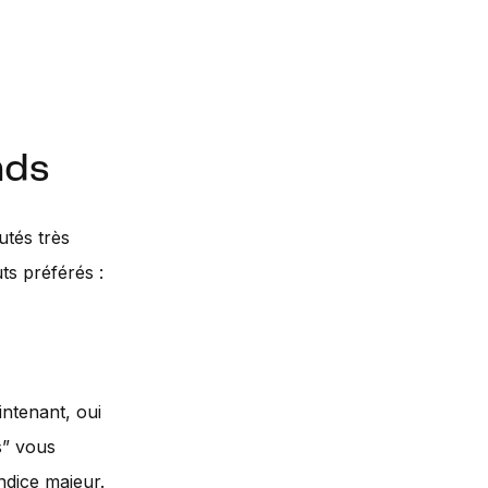
nds
utés très
ts préférés :
intenant, oui
s” vous
ndice majeur.