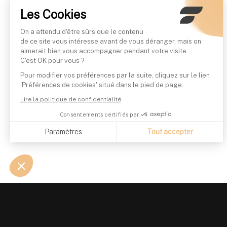
Les Cookies
On a attendu d'être sûrs que le contenu
de ce site vous intéresse avant de vous déranger, mais on
aimerait bien vous accompagner pendant votre visite...
C'est OK pour vous ?
Pour modifier vos préférences par la suite, cliquez sur le lien
'Préférences de cookies' situé dans le pied de page.
Lire la politique de confidentialité
Consentements certifiés par
Paramètres
Tout accepter
Axeptio consent
Plateforme de Gestion du Consentement : Personnalisez vo
Notre plateforme vous permet d'adapter et de gérer vos param