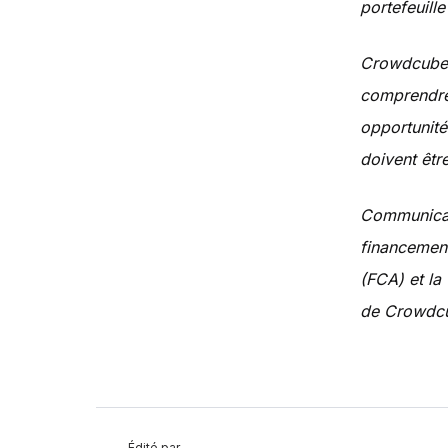
portefeuille
Crowdcube s
comprendre 
opportunité
doivent êt
Communicat
financement
(FCA) et l
de Crowdcu
Édité par