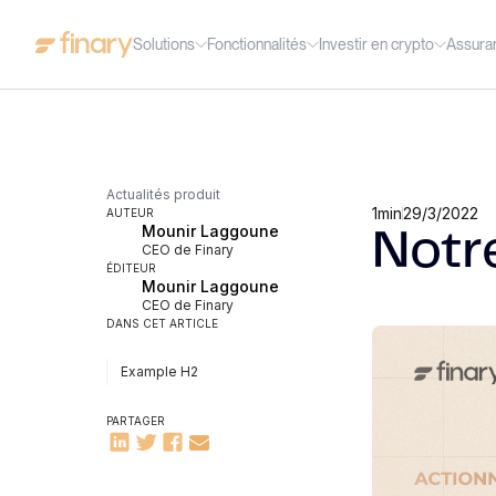
Solutions
Fonctionnalités
Investir en crypto
Assura
Actualités produit
1
min
29/3/2022
AUTEUR
Mounir Laggoune
Notre
CEO de Finary
ÉDITEUR
Mounir Laggoune
CEO de Finary
DANS CET ARTICLE
Example H2
PARTAGER