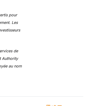
ertis pour
ement. Les
nvestisseurs
ervices de
t Authority
voyée au nom