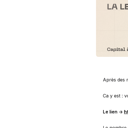
Après des m
Ca y est : 
Le lien ->
h
Le nombre d