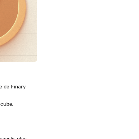
e de Finary
dcube.
nvestir plus