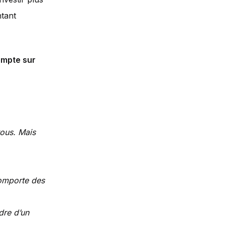
tant
ompte sur
tous. Mais
comporte des
adre d’un