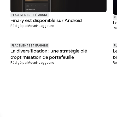
PLACEMENTS ET ÉPARGNE
P
Finary est disponible sur Android
L
Rédigé par
Mounir Laggoune
Ré
PLACEMENTS ET ÉPARGNE
P
La diversification : une stratégie clé
Le
d'optimisation de portefeuille
b
Rédigé par
Mounir Laggoune
Ré