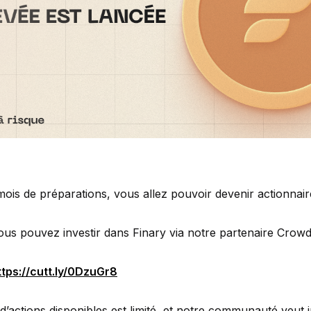
ois de préparations, vous allez pouvoir devenir actionnair
vous pouvez investir dans Finary via notre partenaire Crow
ttps://cutt.ly/0DzuGr8
’actions disponibles est limité, et notre communauté veut i