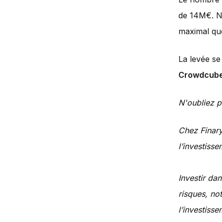
de 14M€. No
maximal qu
La levée se
Crowdcub
N'oubliez p
Chez Finary
l’investisse
Investir da
risques, not
l’investisse