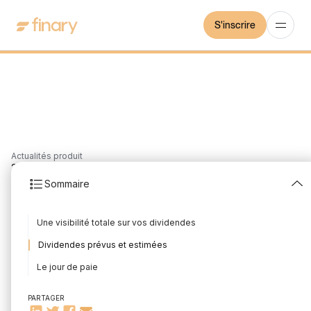
S'inscrire
Actualités produit
2
min
1/11/2021
Sommaire
Suivez vos dividendes
Une visibilité totale sur vos dividendes
Rédigé par
Mounir Laggoune
Édité par
Mounir Laggoune
Dividendes prévus et estimées
Le jour de paie
PARTAGER