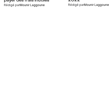
2022
payer des frais inutiles
Rédigé par
Mounir Laggoune
Rédigé par
Mounir Laggoune