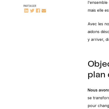
l'ensemble 
PARTAGER
mais elle es
Avec les no
aidons déso
y arriver, 
Objec
plan 
Nous avons
se transfor
pour change