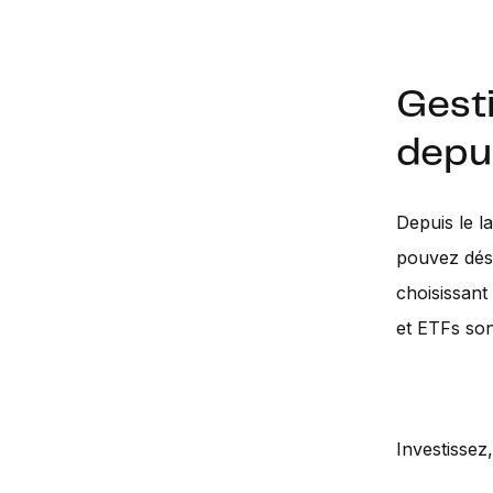
Gesti
depui
Depuis le l
pouvez déso
choisissant
et ETFs son
Investissez