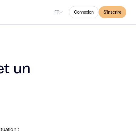
FR
Connexion
S'inscrire
et un
tuation :