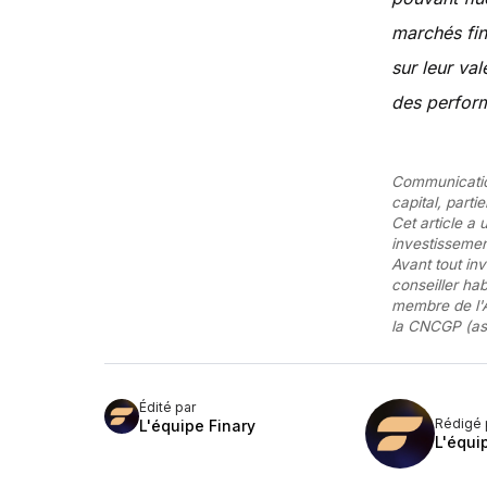
marchés fin
sur leur va
des perform
Communication
capital, part
Cet article a 
investissemen
Avant tout in
conseiller ha
membre de l'A
la CNCGP (ass
Édité par
Rédigé 
L'équipe Finary
L'équi