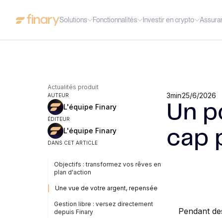
Solutions
Fonctionnalités
Investir en crypto
Assura
Actualités produit
3
min
25/6/2026
AUTEUR
Un po
L'équipe Finary
ÉDITEUR
L'équipe Finary
cap 
DANS CET ARTICLE
Objectifs : transformez vos rêves en
plan d'action
Une vue de votre argent, repensée
Gestion libre : versez directement
Pendant des
depuis Finary