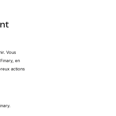
ent
hir. Vous
Finary, en
breux actions
inary.