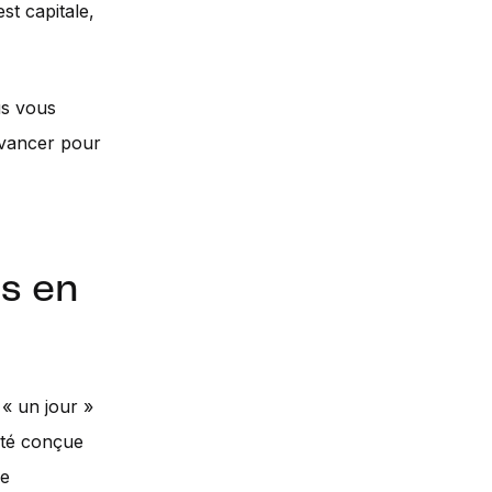
st capitale,
us vous
 avancer pour
es en
 « un jour »
été conçue
le