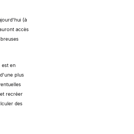
jourd'hui (à
y auront accès
mbreuses
 est en
 d'une plus
ventuelles
 et recréer
lculer des