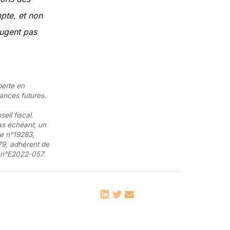
pte, et non
jugent pas
perte en
ances futures.
eil fiscal.
as échéant, un
le n°19283,
79, adhérent de
e n°E2022-057.