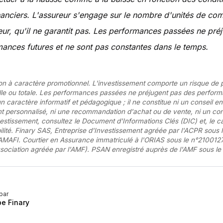
anciers. L'assureur s'engage sur le nombre d'unités de com
leur, qu'il ne garantit pas. Les performances passées ne pré
ances futures et ne sont pas constantes dans le temps.
 à caractère promotionnel. L'investissement comporte un risque de 
ielle ou totale. Les performances passées ne préjugent pas des perform
un caractère informatif et pédagogique ; il ne constitue ni un conseil en
t personnalisé, ni une recommandation d'achat ou de vente, ni un cons
vestissement, consultez le Document d'Informations Clés (DIC) et, le c
bilité. Finary SAS, Entreprise d'Investissement agréée par l'ACPR sous 
MAFI. Courtier en Assurance immatriculé à l'ORIAS sous le n°210012
ociation agréée par l'AMF). PSAN enregistré auprès de l'AMF sous l
par
pe Finary