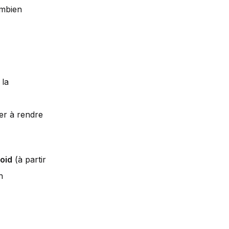
ombien
 la
er à rendre
roid
(à partir
n