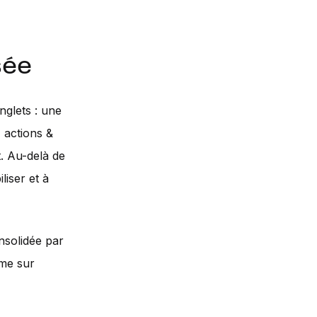
sée
nglets : une
 actions &
. Au-delà de
liser et à
nsolidée par
mme sur