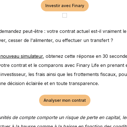
Investir avec Finary
emandez peut-être : votre contrat actuel est-il vraiment l
ver, cesser de l'alimenter, ou effectuer un transfert ?
 nouveau simulateur
, obtenez cette réponse en 30 second
otre contrat et le comparons avec Finary Life en prenant
 investisseur, les frais ainsi que les frottements fiscaux, po
ne décision éclairée et en toute transparence.
Analyser mon contrat
 unités de compte comporte un risque de perte en capital, le
ctuer à la hausse comme à la baisse en fonction des condit