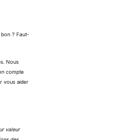
e bon ? Faut-
es. Nous
 en compte
ur vous aider
ur valeur
ions des