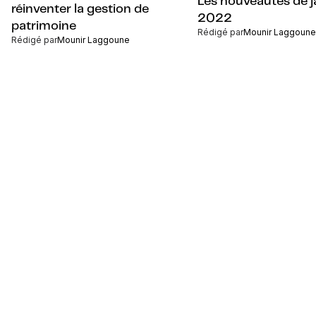
Les nouveautés de j
réinventer la gestion de
2022
patrimoine
Rédigé par
Mounir Laggoune
Rédigé par
Mounir Laggoune