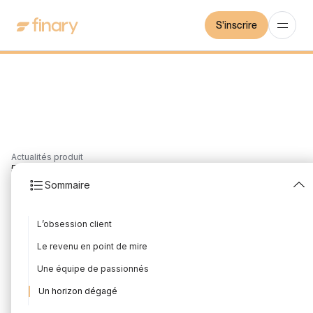
S'inscrire
Actualités produit
5
min
17/5/2023
Sommaire
Une lettre pour nos
L’obsession client
actionnaires
Le revenu en point de mire
Rédigé par
Mounir Laggoune
Édité par
Mounir Laggoune
Une équipe de passionnés
Un horizon dégagé