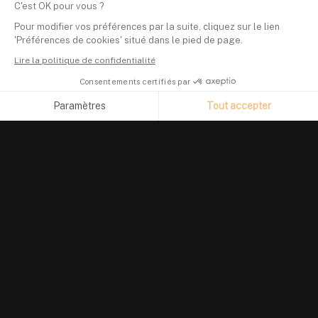
C'est OK pour vous ?
Pour modifier vos préférences par la suite, cliquez sur le lien
'Préférences de cookies' situé dans le pied de page.
Lire la politique de confidentialité
Consentements certifiés par
Paramètres
Tout accepter
Axeptio consent
Plateforme de Gestion du Consentement : Personnalisez vos O
Notre plateforme vous permet d'adapter et de gérer vos paramètr
PRODUIT
Suivi de portefeuille