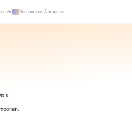
Ressources
À propos
nce Vie
is a
emporain.