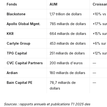
Fonds
AUM
Croissa
Blackstone
1,17 trillion de dollars
+10% vs
Apollo Global Mgmt.
785 milliards de dollars
+17% sur
KKR
664 milliards de dollars
+15% sur
Carlyle Group
453 milliards de dollars
+6% sur 
TPG Capital
251 milliards de dollars
+12% sur
CVC Capital Partners
200 milliards d'euros
—
Ardian
180 milliards de dollars
—
Bain Capital PE
78,7 milliards de
—
dollars
Sources : rapports annuels et publications T1 2025 des