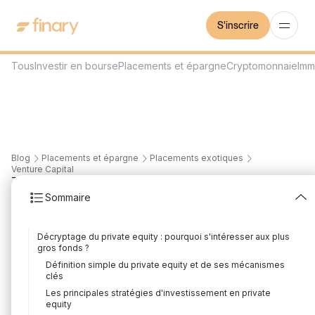
S'inscrire
Tous
Investir en bourse
Placements et épargne
Cryptomonnaie
Imm
Blog
Placements et épargne
Placements exotiques
Venture Capital
7
min
20/5/2026
Sommaire
Quels sont les plus gros
Décryptage du private equity : pourquoi s'intéresser aux plus
fonds de private equity
gros fonds ?
Définition simple du private equity et de ses mécanismes
?
clés
Les principales stratégies d'investissement en private
Rédigé par
L'équipe Finary
Édité par
L'équipe Finary
equity