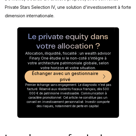
Private Stars Selection IV, une solution d'investissement à forte
dimension internationale.
Le private equity dans
votre allocation ?
Allocation, illiquidité, fiscalité : un wealth advisor
Finary One étudie si le non-coté s'intègre à
votre architecture patrimoniale globale, selon
votre horizon et votre situation.
Échanger avec un gestionnaire
privé
Premier échange sans engagement. Le diagnostic n'est pas
facturé. Réservé aux résidents fiscaux français, dès 500
000 € de patrimoine investissable. Communication à
caractère promotionnel. Cet article ne constitue pas un
conseil en investissement personnalisé. Investir comporte
des risques, notamment de perte en capital.