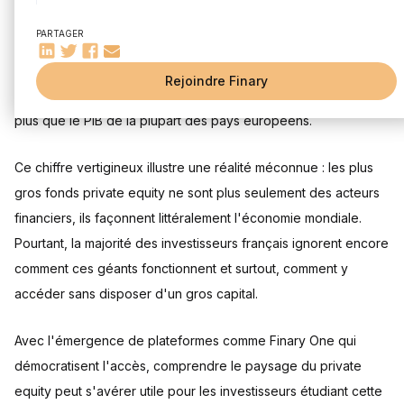
Panorama 2025 : classement et stratégies des plus gros
fonds mondiaux
PARTAGER
Qui sont les géants mondiaux du PE ? Le classement par
AUM
Rejoindre Finary
Analyse des stratégies d'investissement et secteurs
Blackstone gère désormais 1,17 trillion de dollars d'actifs, soit
privilégiés
plus que le PIB de la plupart des pays européens.
Le private equity en France : quels sont les plus gros fonds ?
Classement des principaux fonds de PE français
Ce chiffre vertigineux illustre une réalité méconnue : les plus
L'influence internationale des acteurs français
gros fonds private equity ne sont plus seulement des acteurs
Les plus gros fonds de Private Equity et Finary One
financiers, ils façonnent littéralement l'économie mondiale.
Performance, fonctionnement et accès aux plus gros fonds
Pourtant, la majorité des investisseurs français ignorent encore
Comprendre le cycle de vie et la rémunération d'un fonds
comment ces géants fonctionnent et surtout, comment y
de private equity
Performances historiques du private equity
accéder sans disposer d'un gros capital.
Comment investir dans les plus gros fonds de private
equity ?
Avec l'émergence de plateformes comme Finary One qui
Les avantages et les risques à considérer
démocratisent l'accès, comprendre le paysage du private
Private equity : un marché en evolution
equity peut s'avérer utile pour les investisseurs étudiant cette