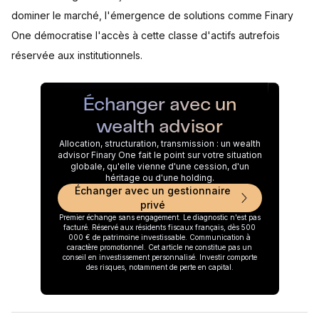
dominer le marché, l'émergence de solutions comme Finary
One démocratise l'accès à cette classe d'actifs autrefois
réservée aux institutionnels.
Échanger avec un
wealth advisor
Allocation, structuration, transmission : un wealth
advisor Finary One fait le point sur votre situation
globale, qu'elle vienne d'une cession, d'un
héritage ou d'une holding.
Échanger avec un gestionnaire
privé
Premier échange sans engagement. Le diagnostic n'est pas
facturé. Réservé aux résidents fiscaux français, dès 500
000 € de patrimoine investissable. Communication à
caractère promotionnel. Cet article ne constitue pas un
conseil en investissement personnalisé. Investir comporte
des risques, notamment de perte en capital.