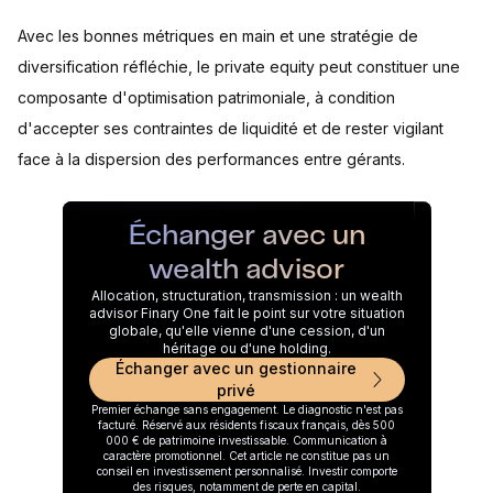
Avec les bonnes métriques en main et une stratégie de
diversification réfléchie, le private equity peut constituer une
composante d'optimisation patrimoniale, à condition
d'accepter ses contraintes de liquidité et de rester vigilant
face à la dispersion des performances entre gérants.
Échanger avec un
wealth advisor
Allocation, structuration, transmission : un wealth
advisor Finary One fait le point sur votre situation
globale, qu'elle vienne d'une cession, d'un
héritage ou d'une holding.
Échanger avec un gestionnaire
privé
Premier échange sans engagement. Le diagnostic n'est pas
facturé. Réservé aux résidents fiscaux français, dès 500
000 € de patrimoine investissable. Communication à
caractère promotionnel. Cet article ne constitue pas un
conseil en investissement personnalisé. Investir comporte
des risques, notamment de perte en capital.