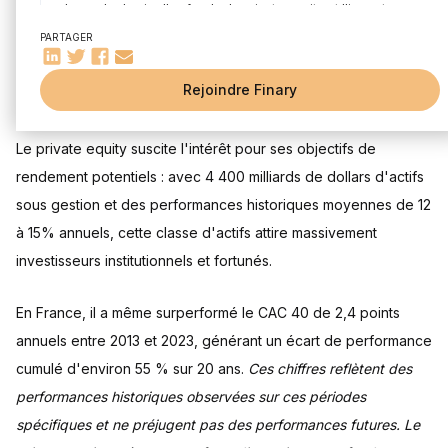
Le cycle de vie d'un fonds de private equity et l'importance
Rédigé par
L'équipe Finary
Édité par
L'équipe Finary
du dry powder
PARTAGER
Mesurer la performance en private equity : les indicateurs
clés
Rejoindre Finary
Le taux de rendement interne (TRI)
Les multiples de performance : TVPI, DPI, RVPI
Le multiple sur capital investi (MOIC)
Le private equity suscite l'intérêt pour ses objectifs de
Comment calculer la performance d'un fonds : exemple
rendement potentiels : avec 4 400 milliards de dollars d'actifs
simplifié
sous gestion et des performances historiques moyennes de 12
La performance en Private Equity et Finary One
à 15% annuels, cette classe d'actifs attire massivement
Analyser la performance du private equity : rendements
investisseurs institutionnels et fortunés.
historiques, risques et comparaisons
En France : performances historiques et évolution
En France, il a même surperformé le CAC 40 de 2,4 points
À l'international : une dynamique contrastée selon les
cycles économiques
annuels entre 2013 et 2023, générant un écart de performance
Les risques du private equity
cumulé d'environ 55 % sur 20 ans.
Ces chiffres reflètent des
Comprendre les leviers de performance en private equity
performances historiques observées sur ces périodes
L'impact des frais sur la performance nette
spécifiques et ne préjugent pas des performances futures. Le
Influence des cycles macroéconomiques et des taux