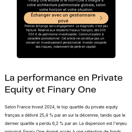
Finary One étudie si le non-coté s'intègre à
votre architecture patrimoniale globale, selon
votre horizon et votre situation.
Échanger avec un gestionnaire
privé
Premier échange sans engagement. Le diagnostic n'est pas
facturé. Réservé aux résidents fiscaux français, dès 500
000 € de patrimoine investissable. Communication à
caractère promotionnel. Cet article ne constitue pas un
conseil en investissement personnalisé. Investir comporte
des risques, notamment de perte en capital.
La performance en Private
Equity et Finary One
Selon France Invest 2024, le top quartile du private equity
français a délivré 25,4 % par an sur la décennie, tandis que le
dernier quartile a perdu 6,2 % par an. La dispersion est l'enjeu
principal. Finary One donné accès à une sélection de fonds