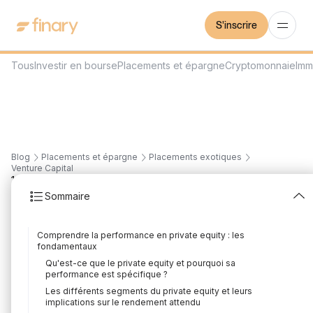
S'inscrire
Tous
Investir en bourse
Placements et épargne
Cryptomonnaie
Imm
Blog
Placements et épargne
Placements exotiques
Venture Capital
11
min
20/5/2026
Sommaire
Performance Private
Comprendre la performance en private equity : les
Equity : Indicateurs,
fondamentaux
Qu'est-ce que le private equity et pourquoi sa
Rendements et Guide
performance est spécifique ?
Les différents segments du private equity et leurs
Complet 2026
implications sur le rendement attendu