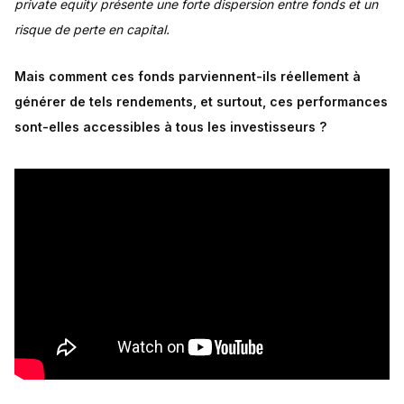
d'intérêt
private equity présente une forte dispersion entre fonds et un
Stratégies d'accès et diversification
risque de perte en capital.
L'avenir de vos investissements en private equity
Mais comment ces fonds parviennent-ils réellement à
générer de tels rendements, et surtout, ces performances
sont-elles accessibles à tous les investisseurs ?