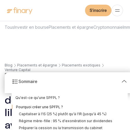
S'inscrire
Tous
Investir en bourse
Placements et épargne
Cryptomonnaie
Imm
Blog
Placements et épargne
Placements exotiques
Venture Capital
21
min
21/5/2026
Sommaire
SPFPL 2026 : la holding
Qu'est-ce qu'une SPFPL ?
des professions
Cadre légal et historique
Différence avec une holding patrimoniale classique
Professions libérales éligibles
Pourquoi créer une SPFPL ?
libérales (médecins,
Capitaliser à l'IS (25 %) plutôt qu'à l'IR (jusqu'à 45 %)
Régime mère-fille : 95 % d'exonération sur dividendes
avocats, notaires)
Préparer la cession ou la transmission du cabinet