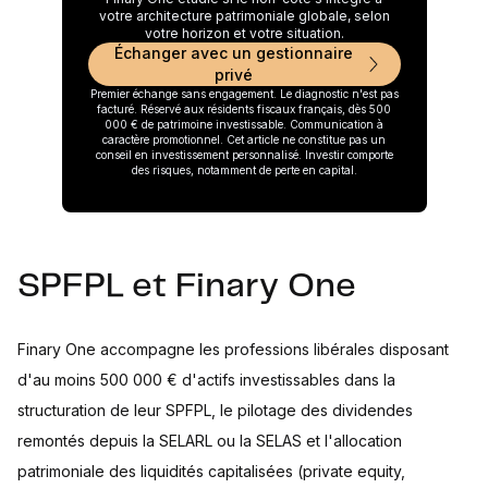
votre architecture patrimoniale globale, selon
votre horizon et votre situation.
Échanger avec un gestionnaire
privé
Premier échange sans engagement. Le diagnostic n'est pas
facturé. Réservé aux résidents fiscaux français, dès 500
000 € de patrimoine investissable. Communication à
caractère promotionnel. Cet article ne constitue pas un
conseil en investissement personnalisé. Investir comporte
des risques, notamment de perte en capital.
SPFPL et Finary One
Finary One accompagne les professions libérales disposant
d'au moins 500 000 € d'actifs investissables dans la
structuration de leur SPFPL, le pilotage des dividendes
remontés depuis la SELARL ou la SELAS et l'allocation
patrimoniale des liquidités capitalisées (private equity,