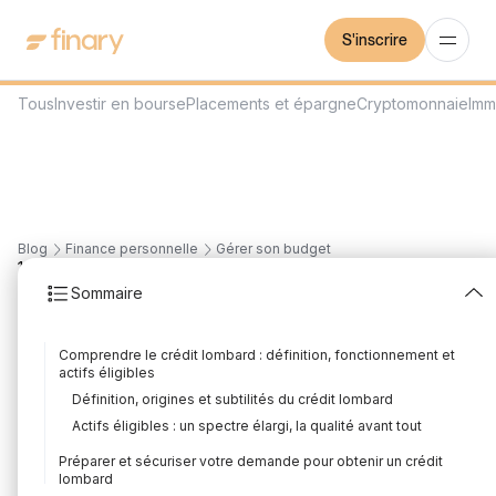
S'inscrire
Tous
Investir en bourse
Placements et épargne
Cryptomonnaie
Imm
Blog
Finance personnelle
Gérer son budget
10
min
30/6/2025
Sommaire
Comment obtenir un
Comprendre le crédit lombard : définition, fonctionnement et
crédit lombard : le guide
actifs éligibles
Définition, origines et subtilités du crédit lombard
complet
Actifs éligibles : un spectre élargi, la qualité avant tout
Rédigé par
Florian Corteel
Édité par
Louis Sellier
Préparer et sécuriser votre demande pour obtenir un crédit
lombard