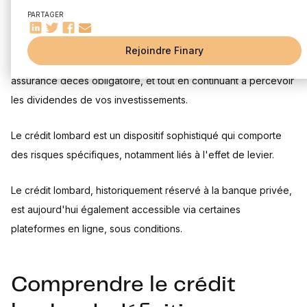
Évaluer votre patrimoine et calculer votre capacité
PARTAGER
d’emprunt
Choisir le bon établissement : banques privées ou
plateformes en ligne
Rejoindre Finary
Imaginez emprunter 500 000 € sans justifier vos revenus, sans
Négocier les conditions de votre crédit lombard :
stratégies pour le taux, le LTV et les frais
assurance décès obligatoire, et tout en continuant à percevoir
Monter votre dossier
les dividendes de vos investissements.
Gérer activement votre crédit lombard et maîtriser les
risques associés
Le crédit lombard est un dispositif sophistiqué qui comporte
Taux d’intérêt, frais et modalités de remboursement
des risques spécifiques, notamment liés à l'effet de levier.
Le risque d’appel de marge avec un crédit lombard :
comment l’anticiper et le gérer proactivement
Impacts de la remontée des taux sur la viabilité de votre
Le crédit lombard, historiquement réservé à la banque privée,
crédit lombard
est aujourd'hui également accessible via certaines
Aspects juridiques clés du crédit lombard : clause de
blocage et cession des titres en cas de défaut
plateformes en ligne, sous conditions.
Comprendre le crédit