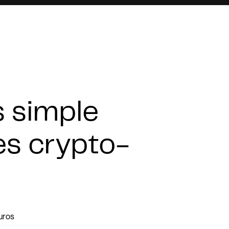
s simple
les crypto-
uros