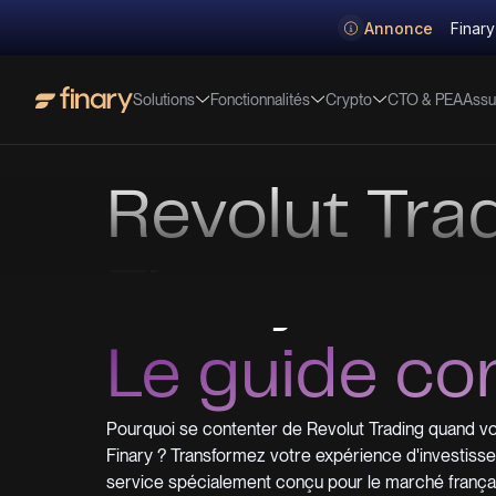
Annonce
Finary
Solutions
Fonctionnalités
Crypto
Assu
CTO & PEA
Revolut Tra
Finary :
Le guide co
Pourquoi se contenter de Revolut Trading quand v
Finary ? Transformez votre expérience d'investiss
service spécialement conçu pour le marché françai