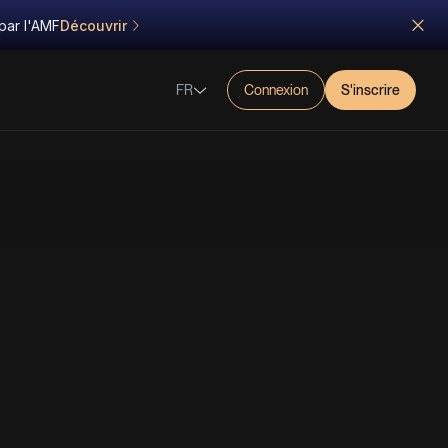
par l'AMF
Découvrir
FR
Connexion
S'inscrire