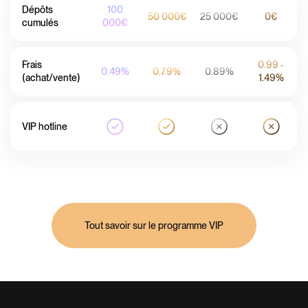
Dépôts
100
50 000€
25 000€
0€
cumulés
000€
Frais
0.99 -
0.49%
0.79%
0.89%
(achat/vente)
1.49%
VIP hotline
Tout savoir sur le programme VIP