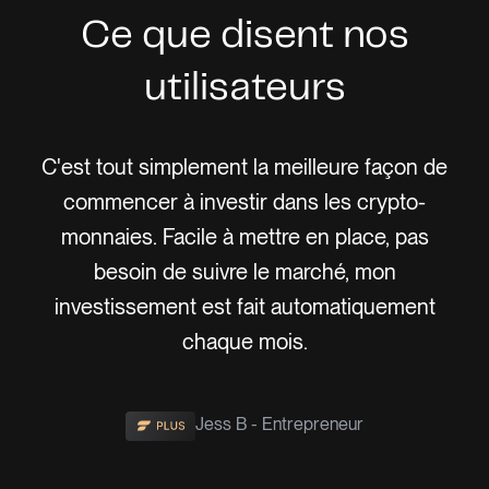
Ce que disent nos
utilisateurs
lité
C'est tout simplement la meilleure façon de
Fin
s
commencer à investir dans les crypto-
à
 pu
monnaies. Facile à mettre en place, pas
p
te,
besoin de suivre le marché, mon
do
ché
investissement est fait automatiquement
me
chaque mois.
Jess B - Entrepreneur
Slide 2 of 3.