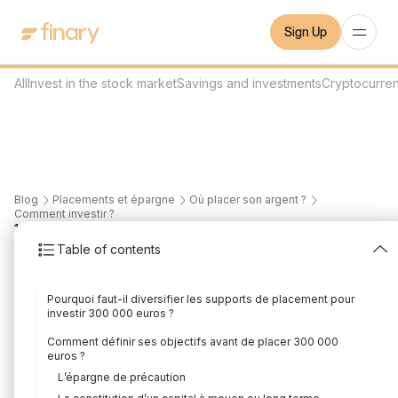
Sign Up
All
Invest in the stock market
Savings and investments
Cryptocurre
Blog
Placements et épargne
Où placer son argent ?
Comment investir ?
12
min
9/1/2025
Table of contents
Comment investir 300
Pourquoi faut-il diversifier les supports de placement pour
000 euros en 2026 ?
investir 300 000 euros ?
Written by
Mounir Laggoune
Edited by
Mounir Laggoune
Comment définir ses objectifs avant de placer 300 000
euros ?
L’épargne de précaution