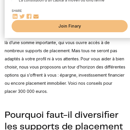
La constitution d’un capital à moyen ou long terme
Les supports de placement pour investir 300 000 euros
SHARE
Les enveloppes fiscales, la simplicité avant tout
Héritage, plus-value immobilière, ou encore effort d’épargne
Placer 300 000 euros avec un profil offensif
Join Finary
sur le long terme… Vous disposez de 300 000 euros que vous
Placer 300 000 euros dans un investissement immobilier
souhaitez investir, dans l’objectif de les faire fructifier. Il s’agit
Combien rapporte 300 000 euros placés par mois ?
là d’une somme importante, qui vous ouvre accès à de
Foire aux questions
nombreux supports de placement. Mais tous ne seront pas
adaptés à votre profil ni à vos attentes. Pour vous aider à bien
choisir, nous vous proposons un tour d’horizon des différentes
options qui s’offrent à vous : épargne, investissement financier
ou encore placement immobilier. Voici nos conseils pour
placer 300 000 euros.
Pourquoi faut-il diversifier
les supports de placement