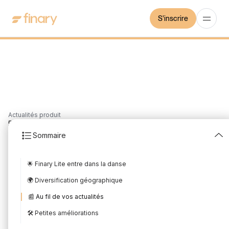
S'inscrire
Actualités produit
5
min
11/7/2023
Sommaire
Les nouveautés de Juin
🌟 Finary Lite entre dans la danse
2023
🌍 Diversification géographique
Rédigé par
Mounir Laggoune
Édité par
Mounir Laggoune
📰 Au fil de vos actualités
🛠 Petites améliorations