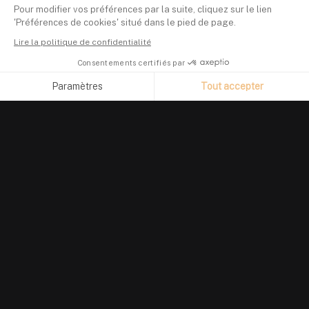
Pour modifier vos préférences par la suite, cliquez sur le lien
'Préférences de cookies' situé dans le pied de page.
Lire la politique de confidentialité
Consentements certifiés par
Paramètres
Tout accepter
Axeptio consent
Plateforme de Gestion du Consentement : Personnalisez vos O
Notre plateforme vous permet d'adapter et de gérer vos paramètr
PRODUIT
Suivi de portefeuille
Investir en crypto