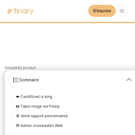
S'inscrire
Actualités produit
4
min
3/12/2023
Sommaire
Les nouveautés produit
👑 Cash(flow) is king
de Novembre 2023
📸 Tapis rouge sur Finary
Rédigé par
Mounir Laggoune
Édité par
Mounir Laggoune
📆 Votre rapport personnalisé
🆕 Autres nouveautés Web