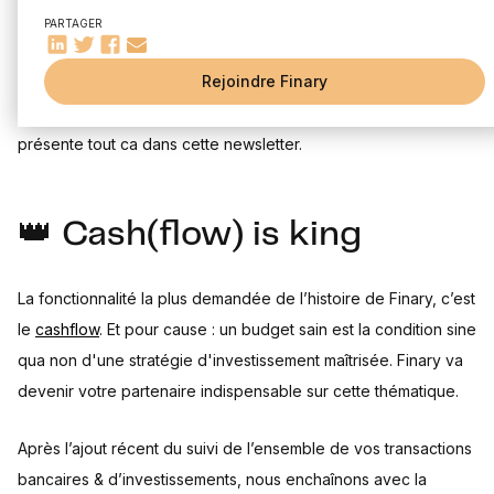
🔥 Sujets populaires de la communauté
PARTAGER
📹 Ma nouvelle émission
Le mois de novembre a été chargé chez Finary : des
Rejoindre Finary
nouveautés sur Invest, l'ajout de fonctionnalité autour du
cashflow et un rapport mensuel personnalisé. Je vous
présente tout ca dans cette newsletter.
👑 Cash(flow) is king
La fonctionnalité la plus demandée de l’histoire de Finary, c’est
le
cashflow
. Et pour cause : un budget sain est la condition sine
qua non d'une stratégie d'investissement maîtrisée. Finary va
devenir votre partenaire indispensable sur cette thématique.
Après l’ajout récent du suivi de l’ensemble de vos transactions
bancaires & d’investissements, nous enchaînons avec la