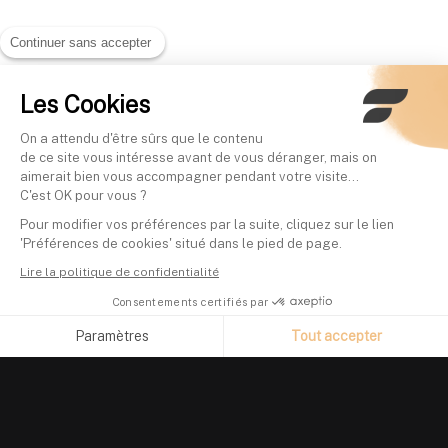
Continuer sans accepter
Les Cookies
On a attendu d'être sûrs que le contenu
de ce site vous intéresse avant de vous déranger, mais on
aimerait bien vous accompagner pendant votre visite...
C'est OK pour vous ?
Pour modifier vos préférences par la suite, cliquez sur le lien
'Préférences de cookies' situé dans le pied de page.
Lire la politique de confidentialité
Consentements certifiés par
Paramètres
Tout accepter
Axeptio consent
Plateforme de Gestion du Consentement : Personnalisez vos O
Notre plateforme vous permet d'adapter et de gérer vos paramètr