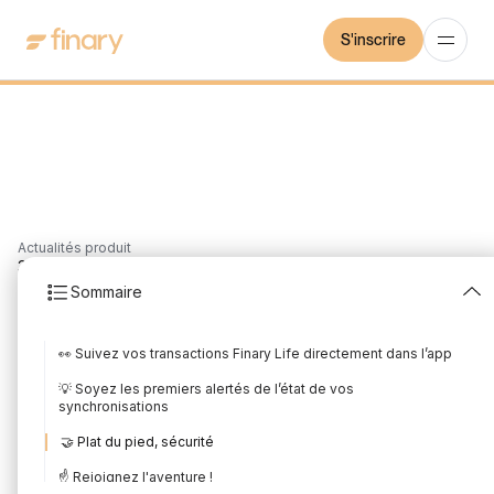
S'inscrire
Actualités produit
3
min
17/10/2025
Sommaire
Les nouveautés produit
👀 Suivez vos transactions Finary Life directement dans l’app
Septembre 2025
💡 Soyez les premiers alertés de l’état de vos
Rédigé par
Mounir Laggoune
Édité par
Mounir Laggoune
synchronisations
🤝 Plat du pied, sécurité
☝️ Rejoignez l'aventure !