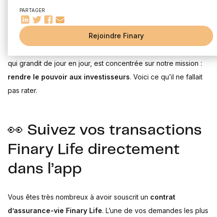
PARTAGER
Le mois de septembre a été marqué par de nombreuses
Rejoindre Finary
annonces : entre notre
Série B de 25 M€
et le
rachat
d’Affluent
, Finary a été très présent dans les médias. L’équipe,
qui grandit de jour en jour, est concentrée sur notre mission :
rendre le pouvoir aux investisseurs
. Voici ce qu’il ne fallait
pas rater.
👀 Suivez vos transactions
Finary Life directement
dans l’app
Vous êtes très nombreux à avoir souscrit un
contrat
d’assurance-vie Finary Life
. L’une de vos demandes les plus