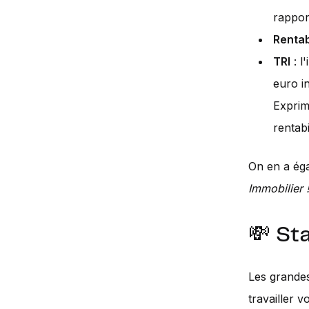
rappor
Rentab
TRI
: l
euro in
Exprim
rentabil
On en a éga
Immobilier 
💸 St
Les grande
travailler 