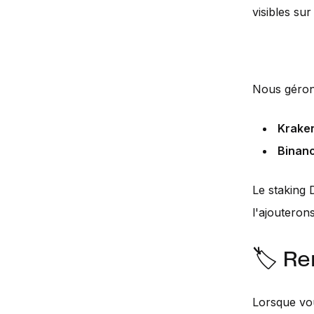
visibles su
Nous gérons
Krake
Binan
Le staking 
l'ajouterons
🏷️ R
Lorsque vo