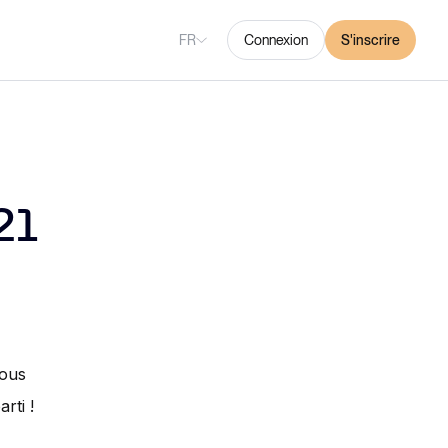
FR
Connexion
S'inscrire
21
nous
rti !