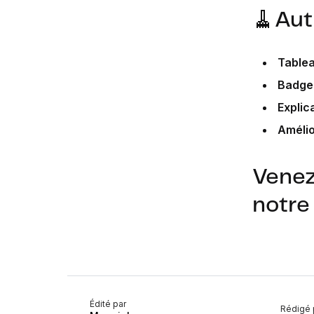
🧹Aut
Tablea
Badge
Explic
Amélio
Venez
notr
Édité par
Rédigé 