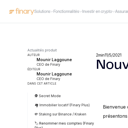
Solutions
Fonctionnalités
Investir en crypto
Assura
Actualités produit
2
min
11/5/2021
AUTEUR
Mounir Laggoune
Nouv
CEO de Finary
ÉDITEUR
Mounir Laggoune
CEO de Finary
DANS CET ARTICLE
🕵️ Secret Mode
🏘️ Immobilier locatif (Finary Plus)
Bienvenue d
💸 Staking sur Binance / Kraken
présentons l
🏷️ Renommer mes comptes (Finary
Plus)