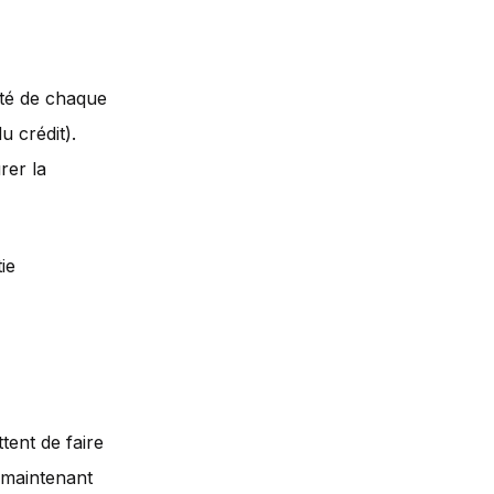
lité de chaque
u crédit).
rer la
ie
ent de faire
 maintenant