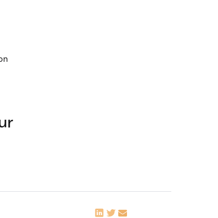
non
ur