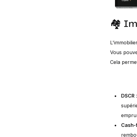
🏘️ Im
L'immobilier
Vous pouvez
Cela permet
DSCR
:
supéri
emprun
Cash-f
rembou