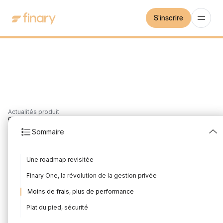
S'inscrire
Actualités produit
5
min
13/9/2024
Sommaire
Les nouveautés produit
Une roadmap revisitée
août 2024
Finary One, la révolution de la gestion privée
Rédigé par
Mounir Laggoune
Édité par
Mounir Laggoune
Moins de frais, plus de performance
Plat du pied, sécurité