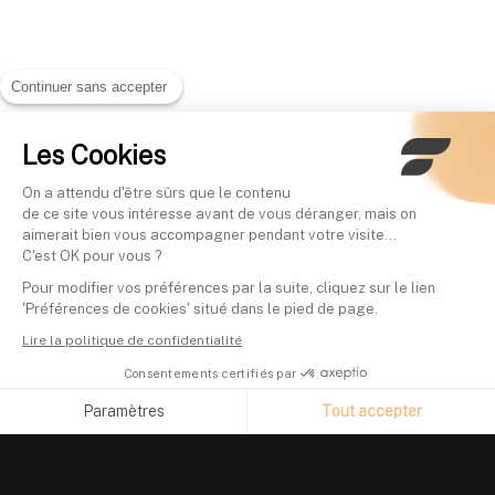
Continuer sans accepter
Les Cookies
On a attendu d'être sûrs que le contenu
de ce site vous intéresse avant de vous déranger, mais on
aimerait bien vous accompagner pendant votre visite...
C'est OK pour vous ?
Pour modifier vos préférences par la suite, cliquez sur le lien
'Préférences de cookies' situé dans le pied de page.
Lire la politique de confidentialité
Consentements certifiés par
Paramètres
Tout accepter
Axeptio consent
Plateforme de Gestion du Consentement : Personnalisez vos O
Notre plateforme vous permet d'adapter et de gérer vos paramètr