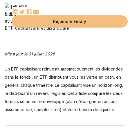
Quels sont les avantages et les inconvénients d'un ETF
PARTAGER
distribuant ?
Avantages des ETF distribuants
Inconvénients des ETF distribuants
Capitalisant ou distribuant : comment trancher selon votre
Rejoindre Finary
profil
Questions fréquentes
Peut-on loger un ETF distribuant dans un PEA ?
Un ETF capitalisant est-il plus performant qu'un ETF
Comment évaluer la performance d'un ETF ?
Comment sélectionner un ETF distribuant ?
Capitalisant ou distribuant : lequel est le plus avantageux
Comment savoir si un ETF est capitalisant ou distribuant ?
Sources
distribuant ?
fiscalement ?
Mis à jour le 31 juillet 2026
Un ETF capitalisant réinvestit automatiquement les dividendes
dans le fonds ; un ETF distribuant vous les verse en cash, en
général chaque trimestre. Le capitalisant vise un horizon long,
le distribuant un revenu régulier. Cet article compare les deux
formats selon votre enveloppe (plan d'épargne en actions,
assurance-vie, compte-titres) et votre besoin de liquidité.