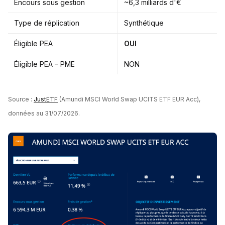
Encours sous gestion
~6,3 milliards d'€
Type de réplication
Synthétique
Éligible PEA
OUI
Éligible PEA – PME
NON
Source :
JustETF
(Amundi MSCI World Swap UCITS ETF EUR Acc),
données au 31/07/2026.