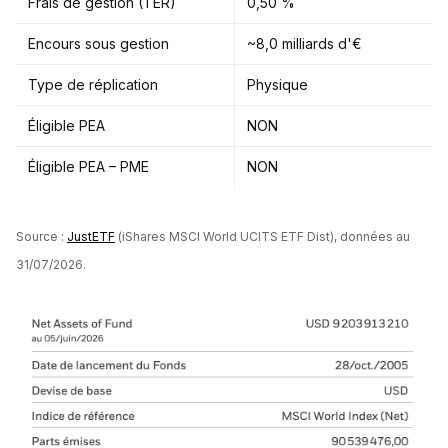
Frais de gestion (TER)
0,50 %
Encours sous gestion
~8,0 milliards d'€
Type de réplication
Physique
Éligible PEA
NON
Éligible PEA – PME
NON
Source :
JustETF
(iShares MSCI World UCITS ETF Dist), données au
31/07/2026.