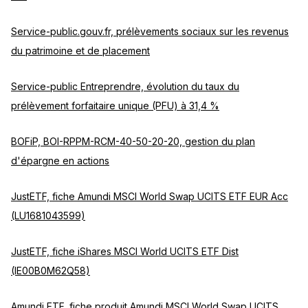
Service-public.gouv.fr, prélèvements sociaux sur les revenus
du patrimoine et de placement
Service-public Entreprendre, évolution du taux du
prélèvement forfaitaire unique (PFU) à 31,4 %
BOFiP, BOI-RPPM-RCM-40-50-20-20, gestion du plan
d'épargne en actions
JustETF, fiche Amundi MSCI World Swap UCITS ETF EUR Acc
(LU1681043599)
JustETF, fiche iShares MSCI World UCITS ETF Dist
(IE00B0M62Q58)
Amundi ETF, fiche produit Amundi MSCI World Swap UCITS