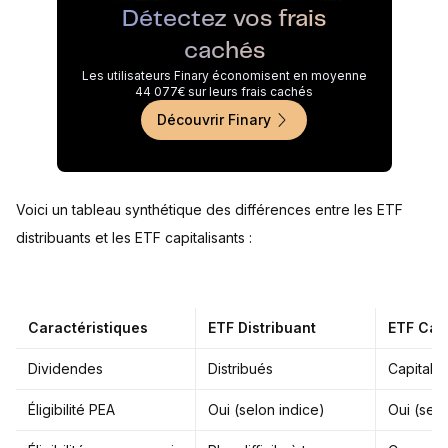
Détectez vos frais
cachés
Les utilisateurs Finary économisent en moyenne
44 077€ sur leurs frais cachés
Découvrir Finary
Voici un tableau synthétique des différences entre les ETF
distribuants et les ETF capitalisants :
Caractéristiques
ETF Distribuant
ETF Capi
Dividendes
Distribués
Capitalis
Éligibilité PEA
Oui (selon indice)
Oui (selo