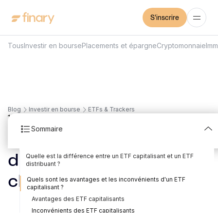
S'inscrire
Tous
Investir en bourse
Placements et épargne
Cryptomonnaie
Imm
Blog
Investir en bourse
ETFs & Trackers
13
min
31/7/2026
Sommaire
ETF capitalisant ou ETF
Quelle est la différence entre un ETF capitalisant et un ETF
distribuant : lequel
distribuant ?
Qu'est-ce qu'un ETF capitalisant ?
Qu'est-ce qu'un ETF distribuant ?
Risques et performances
choisir ?
Quels sont les avantages et les inconvénients d'un ETF
capitalisant ?
Rédigé par
Mounir Laggoune
Édité par
Louis Sellier
Avantages des ETF capitalisants
Inconvénients des ETF capitalisants