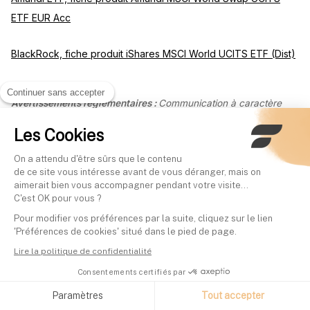
ETF EUR Acc
BlackRock, fiche produit iShares MSCI World UCITS ETF (Dist)
Continuer sans accepter
Avertissements réglementaires :
Communication à caractère
promotionnel. L'investissement comporte un risque de perte en
capital, partielle ou totale. Les performances passées ne
Les Cookies
préjugent pas des performances futures. Cet article a un
caractère informatif et pédagogique ; il ne constitue ni un conseil
On a attendu d'être sûrs que le contenu
en investissement personnalisé, ni une recommandation d'achat
de ce site vous intéresse avant de vous déranger, mais on
ou de vente, ni un conseil fiscal. Avant tout investissement,
aimerait bien vous accompagner pendant votre visite...
consultez le Document d'Informations Clés (DIC) et, le cas
C'est OK pour vous ?
échéant, un conseiller habilité. Finary SAS, Entreprise
Pour modifier vos préférences par la suite, cliquez sur le lien
d'Investissement agréée par l'ACPR sous le n°19283, membre de
'Préférences de cookies' situé dans le pied de page.
l'AMAFI. Courtier en Assurance immatriculé à l'ORIAS sous le
n°21001279, adhérent de la CNCGP (association agréée par
Lire la politique de confidentialité
l'AMF). Prestataire de Services sur Crypto-Actifs (PSCA) agréé
Consentements certifiés par
par l'AMF sous le régime MiCA sous les références n°A2026-026
et n°N2026-008.
Paramètres
Tout accepter