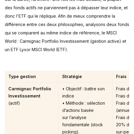
des fonds actifs ne parviennent pas à dépasser leur indice, et
donc l'ETF qui le réplique. Afin de mieux comprendre la
différence entre ces deux philosophies, analysons deux fonds
qui se comparent au même indice de référence, le MSCI
World : Carmignac Portfolio Investissement (gestion active) et
un ETF Lyxor MSCI World (ETF).
Type gestion
Stratégie
Frais
Carmignac Portfolio
• Objectif : battre son
Frais d’e
Investissement
indice
Frais de 
(actif)
• Méthode : sélection
Frais de 
d’actions basée
(annuels
sur l’analyse
Frais de
fondamentale (stock
20% de 
picking).
sur-perf