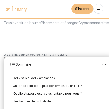
S'inscrire
Tous
Investir en bourse
Placements et épargne
Cryptomonnaie
Imm
Blog
Investir en bourse
ETFs & Trackers
9
min
28/7/2026
Sommaire
Gestion active ou
Deux salles, deux ambiances
passive : quelle est la
Un fonds actif est-il plus performant qu’un ETF ?
meilleure ?
Quelle stratégie est la plus rentable pour vous ?
Rédigé par
Florian Corteel
Édité par
Louis Sellier
Une histoire de probabilité