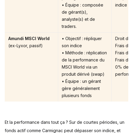
• Équipe : composée
indice
de gérant(s),
analyste(s) et de
traders.
Amundi MSCI World
• Objectif : répliquer
Droit d’e
(ex-Lyxor, passif)
son indice
Frais de 
• Méthode : réplication
Frais de 
de la performance du
Frais de
MSCI World via un
0% de la
produit dérivé (swap)
performa
• Équipe : un gérant
gère généralement
plusieurs fonds
Et la performance dans tout ça ? Sur de courtes périodes, un
fonds actif comme Carmignac peut dépasser son indice, et