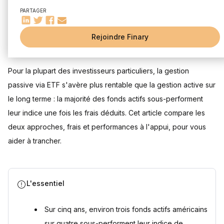
Questions fréquentes
PARTAGER
La gestion passive est-elle toujours meilleure que la
gestion active ?
Peut-on loger des ETF dans un PEA ou une assurance-vie ?
Rejoindre Finary
Mis à jour le 28 juillet 2026
Pourquoi les fonds actifs coûtent-ils plus cher que les ETF
?
Un ETF comporte-t-il un risque de perte en capital ?
Pour la plupart des investisseurs particuliers, la gestion
Sources
passive via ETF s'avère plus rentable que la gestion active sur
le long terme : la majorité des fonds actifs sous-performent
leur indice une fois les frais déduits. Cet article compare les
deux approches, frais et performances à l'appui, pour vous
aider à trancher.
L'essentiel
Sur cinq ans, environ trois fonds actifs américains
sur quatre sous-performent leur indice de