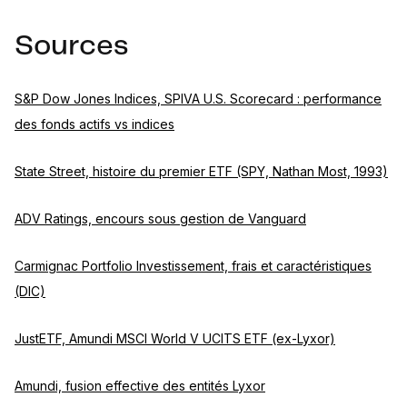
Sources
S&P Dow Jones Indices, SPIVA U.S. Scorecard : performance
des fonds actifs vs indices
State Street, histoire du premier ETF (SPY, Nathan Most, 1993)
ADV Ratings, encours sous gestion de Vanguard
Carmignac Portfolio Investissement, frais et caractéristiques
(DIC)
JustETF, Amundi MSCI World V UCITS ETF (ex-Lyxor)
Amundi, fusion effective des entités Lyxor