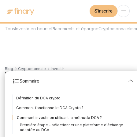
S'inscrire
Tous
Investir en bourse
Placements et épargne
Cryptomonnaie
Imm
Blog
Cryptomonnaie
Investir
19
min
10/7/2026
Sommaire
DCA Crypto : le guide
Définition du DCA crypto
complet du Dollar Cost
Comment fonctionne le DCA Crypto ?
Averaging
Comment investir en utilisant la méthode DCA ?
Rédigé par
Mounir Laggoune
Édité par
Mounir Laggoune
Première étape - sélectionner une plateforme d'échange
adaptée au DCA