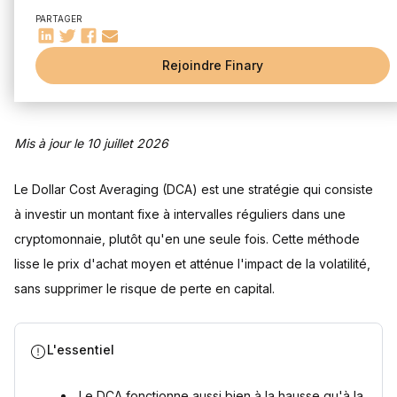
Deuxième étape - compléter le processus de vérification
(KYC)
PARTAGER
Troisième étape - procéder à l'achat de cryptos
Quand et comment utiliser la stratégie DCA ?
Rejoindre Finary
Quels crypto-actifs sont couramment utilisés en DCA ?
Les points forts du DCA en crypto
Mis à jour le 10 juillet 2026
Une mise en œuvre méthodique
Se prémunir contre la volatilité du marché crypto
Viser une rentabilité à long terme
Le Dollar Cost Averaging (DCA) est une stratégie qui consiste
à investir un montant fixe à intervalles réguliers dans une
Les inconvénients du DCA Crypto
Des coûts potentiellement plus élevés
cryptomonnaie, plutôt qu'en une seule fois. Cette méthode
Une rentabilité moindre comparée à d'autres méthodes
lisse le prix d'achat moyen et atténue l'impact de la volatilité,
Questions fréquentes
sans supprimer le risque de perte en capital.
Qu'est-ce que l'investissement DCA en cryptomonnaie ?
Comment mettre en place une stratégie DCA pour les
cryptos ?
L'essentiel
Comment suivre et gérer son portefeuille de cryptos en
DCA ?
Le DCA fonctionne aussi bien à la hausse qu'à la