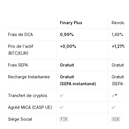
Finary Plus
Revolut
Frais de DCA
0,99%
1,49%
Prix de l'actif
+0,00%
+1,21%
(BTC/EUR)
Frais SEPA
Gratuit
Gratuit
Recharge Instantanée
Gratuit
Gratuit
(SEPA instantané)
(SEPA in
Transfert de cryptos
✅
✅*
Agréé MiCA (CASP UE)
✅
✅
Siège Social
🇫🇷
🇬🇧