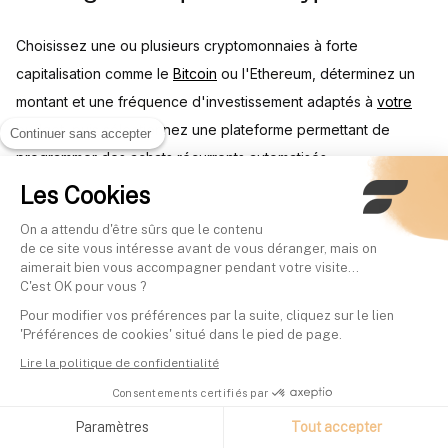
Choisissez une ou plusieurs cryptomonnaies à forte
capitalisation comme le
Bitcoin
ou l'Ethereum, déterminez un
montant et une fréquence d'investissement adaptés à
votre
budget
, puis sélectionnez une plateforme permettant de
Continuer sans accepter
programmer des achats récurrents automatisés.
Les Cookies
Comment suivre et gérer son
On a attendu d'être sûrs que le contenu
portefeuille de cryptos en DCA ?
de ce site vous intéresse avant de vous déranger, mais on
aimerait bien vous accompagner pendant votre visite...
C'est OK pour vous ?
Utilisez un outil de suivi de portefeuille comme
Finary
pour
Pour modifier vos préférences par la suite, cliquez sur le lien
centraliser vos positions sur différentes plateformes, ajustez
'Préférences de cookies' situé dans le pied de page.
régulièrement vos montants investis selon l'évolution du
Lire la politique de confidentialité
marché, et sécurisez vos cryptos sur un hardware wallet
Consentements certifiés par
(
Ledger
,
Trezor
) pour les protéger des attaques en ligne.
Paramètres
Tout accepter