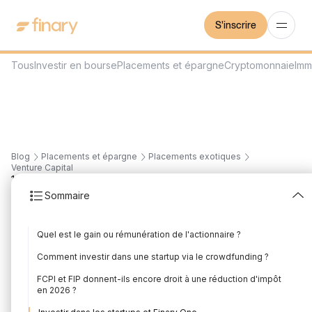
S'inscrire
Tous
Investir en bourse
Placements et épargne
Cryptomonnaie
Imm
Blog
Placements et épargne
Placements exotiques
Venture Capital
12
min
30/7/2026
Sommaire
Comment investir dans
Quel est le gain ou rémunération de l'actionnaire ?
les startups ?
Comment investir dans une startup via le crowdfunding ?
Rédigé par
Florian Corteel
Édité par
Florian Corteel
FCPI et FIP donnent-ils encore droit à une réduction d'impôt
en 2026 ?