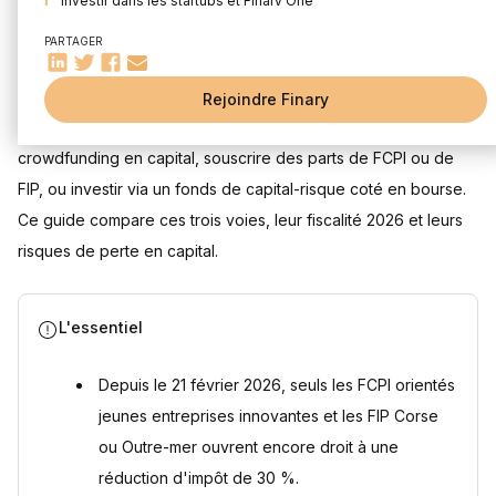
Investir dans les startups et Finary One
Les fonds de capital-risque (Venture capital)
PARTAGER
Mis à jour le 30 juillet 2026
Startups : un pari à haut risque, à taille mesurée
Rejoindre Finary
Questions fréquentes
Pour investir dans une startup, un particulier peut passer par le
Quel est le montant minimum pour investir dans une startup
?
crowdfunding en capital, souscrire des parts de FCPI ou de
Quelle est la différence entre le crowdfunding et le
FIP, ou investir via un fonds de capital-risque coté en bourse.
crowdequity ?
Ce guide compare ces trois voies, leur fiscalité 2026 et leurs
Les FCPI et les FIP permettent-ils encore de réduire ses
impôts en 2026 ?
risques de perte en capital.
Peut-on investir dans le capital-risque via un PEA ou en
bourse ?
Quel est le principal risque d'un investissement dans une
L'essentiel
startup ?
À partir de quel patrimoine Finary One accompagne-t-il un
investisseur en capital-risque ?
Depuis le 21 février 2026, seuls les FCPI orientés
Sources
jeunes entreprises innovantes et les FIP Corse
ou Outre-mer ouvrent encore droit à une
réduction d'impôt de 30 %.