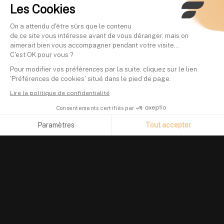
Les Cookies
On a attendu d'être sûrs que le contenu
de ce site vous intéresse avant de vous déranger, mais on
aimerait bien vous accompagner pendant votre visite...
C'est OK pour vous ?
Pour modifier vos préférences par la suite, cliquez sur le lien
'Préférences de cookies' situé dans le pied de page.
Lire la politique de confidentialité
Consentements certifiés par
Paramètres
Tout accepter
Axeptio consent
Plateforme de Gestion du Consentement : Personnalisez vos O
Notre plateforme vous permet d'adapter et de gérer vos paramètr