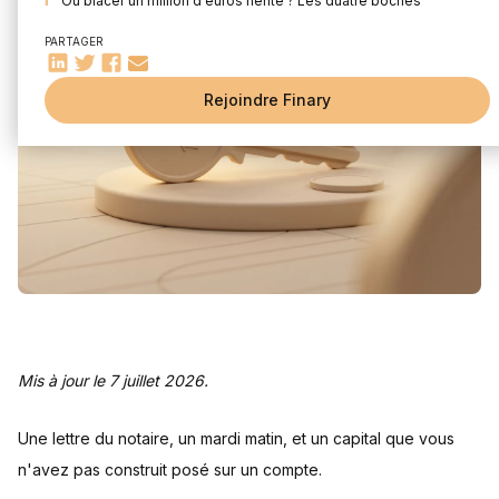
Où placer un million d'euros hérité ? Les quatre poches
Quelles erreurs coûtent le plus cher sur un héritage ?
PARTAGER
Finary One, pour tenir la séquence
Rejoindre Finary
Questions fréquentes
Qui est exonéré des droits de succession ?
Quel est l'abattement sur une succession en ligne directe ?
Combien de temps faut-il pour toucher l'argent d'une
succession ?
Faut-il payer les droits de succession avant d'hériter ?
Doit-on déclarer un héritage aux impôts sur le revenu ?
À partir de quelle somme un héritage est-il imposable ?
Comment investir un million d'euros hérité ?
Sources
Mis à jour le 7 juillet 2026.
Une lettre du notaire, un mardi matin, et un capital que vous
n'avez pas construit posé sur un compte.