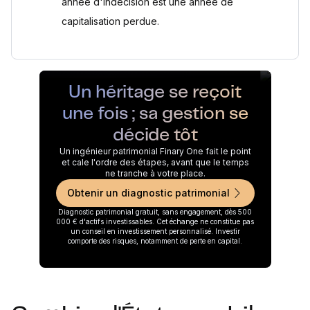
année d'indécision est une année de
capitalisation perdue.
Un héritage se reçoit
une fois ; sa gestion se
décide tôt
Un ingénieur patrimonial Finary One fait le point
et cale l'ordre des étapes, avant que le temps
ne tranche à votre place.
Obtenir un diagnostic patrimonial
Diagnostic patrimonial gratuit, sans engagement, dès 500
000 € d'actifs investissables. Cet échange ne constitue pas
un conseil en investissement personnalisé. Investir
comporte des risques, notamment de perte en capital.