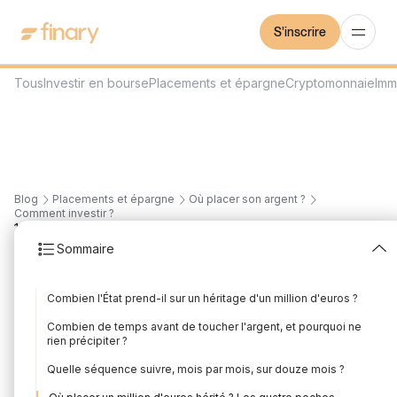
S'inscrire
Tous
Investir en bourse
Placements et épargne
Cryptomonnaie
Imm
Blog
Placements et épargne
Où placer son argent ?
Comment investir ?
18
min
7/7/2026
Sommaire
Que faire d'un héritage
Combien l'État prend-il sur un héritage d'un million d'euros ?
?
Combien de temps avant de toucher l'argent, et pourquoi ne
Rédigé par
Romain Marais
Édité par
Romain Marais
rien précipiter ?
Quelle séquence suivre, mois par mois, sur douze mois ?