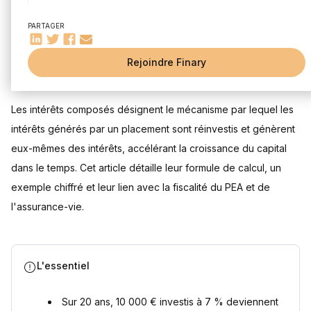
Qu'est-ce qu'un intérêt composé ?
PARTAGER
Comment fonctionnent les intérêts composés ?
Comment calculer les intérêts composés ?
Le calcul des intérêts composés s'applique-t-il aussi aux
Rejoindre Finary
Mis à jour le 21 juillet 2026
frais ?
Sources
Les intérêts composés désignent le mécanisme par lequel les
intérêts générés par un placement sont réinvestis et génèrent
eux-mêmes des intérêts, accélérant la croissance du capital
dans le temps. Cet article détaille leur formule de calcul, un
exemple chiffré et leur lien avec la fiscalité du PEA et de
l'assurance-vie.
L'essentiel
Sur 20 ans, 10 000 € investis à 7 % deviennent