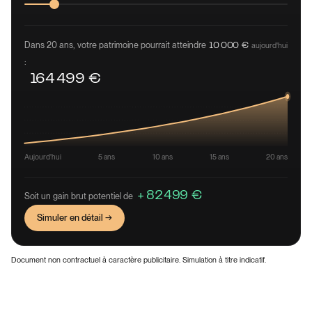
Dans 20 ans, votre patrimoine pourrait atteindre
aujourd'hui
10 000 €
:
164 499 €
Aujourd'hui
5 ans
10 ans
15 ans
20 ans
+ 82 499 €
Soit un gain brut potentiel de
Simuler en détail →
Document non contractuel à caractère publicitaire. Simulation à titre indicatif.