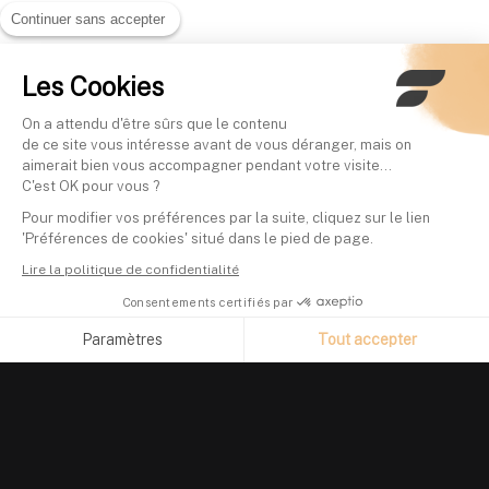
Continuer sans accepter
Les Cookies
On a attendu d'être sûrs que le contenu
de ce site vous intéresse avant de vous déranger, mais on
aimerait bien vous accompagner pendant votre visite...
C'est OK pour vous ?
Pour modifier vos préférences par la suite, cliquez sur le lien
'Préférences de cookies' situé dans le pied de page.
Lire la politique de confidentialité
Consentements certifiés par
Paramètres
Tout accepter
Axeptio consent
Plateforme de Gestion du Consentement : Personnalisez vos O
Notre plateforme vous permet d'adapter et de gérer vos paramètr