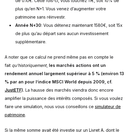
de 0.10€. Cette fois-ci, vous touchez 11€, soit 10% de
plus qu’en N+1. Vous venez d’augmenter votre
patrimoine sans réinvestir.
Année N+30
: Vous détenez maintenant 1580€, soit 15x
de plus qu’au départ sans aucun investissement
supplémentaire.
A noter que ce calcul ne prend même pas en compte le
fait
qu’historiquement
,
les marchés actions ont un
rendement annuel largement supérieur à 5 % (environ 13
% par an pour l’indice MSCI World depuis 2009, cf.
JustETF
).
La hausse des marchés viendra donc encore
amplifier la puissance des intérêts composés. Si vous voulez
faire une simulation, nous vous conseillons ce
simulateur de
patrimoine
.
Si la même somme avait été investie sur un
Livret A
, dont le