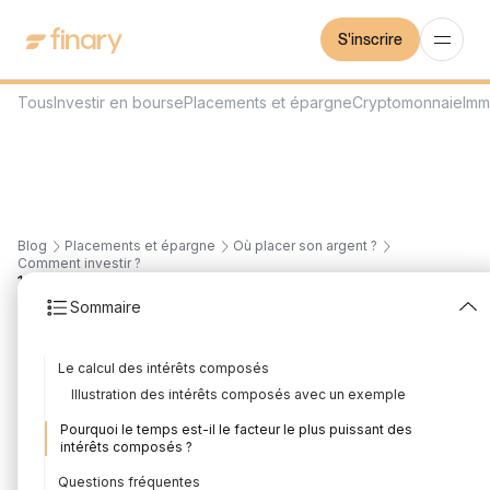
S'inscrire
Tous
Investir en bourse
Placements et épargne
Cryptomonnaie
Imm
Blog
Placements et épargne
Où placer son argent ?
Comment investir ?
16
min
21/7/2026
Sommaire
Les intérêts composés
Le calcul des intérêts composés
et l'investissement :
Illustration des intérêts composés avec un exemple
calcul et taux
Pourquoi le temps est-il le facteur le plus puissant des
intérêts composés ?
Rédigé par
Mounir Laggoune
Édité par
Mounir Laggoune
Questions fréquentes