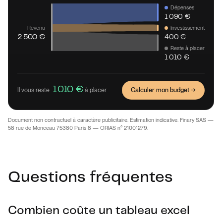
Dépenses
1 090 €
Investissement
Revenu
400 €
2 500 €
Reste à placer
1 010 €
1 010 €
Calculer mon budget →
Il vous reste
à placer
Document non contractuel à caractère publicitaire. Estimation indicative. Finary SAS —
58 rue de Monceau 75380 Paris 8 — ORIAS n° 21001279.
Questions fréquentes
Combien coûte un tableau excel