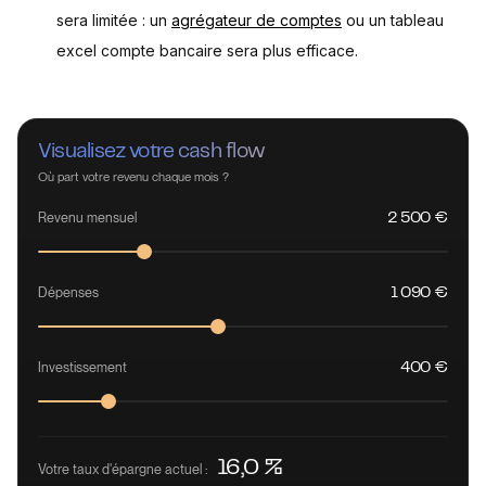
sera limitée : un
agrégateur de comptes
ou un tableau
excel compte bancaire sera plus efficace.
Visualisez votre cash flow
Où part votre revenu chaque mois ?
Revenu mensuel
2 500 €
Dépenses
1 090 €
Investissement
400 €
16,0 %
Votre taux d'épargne actuel :