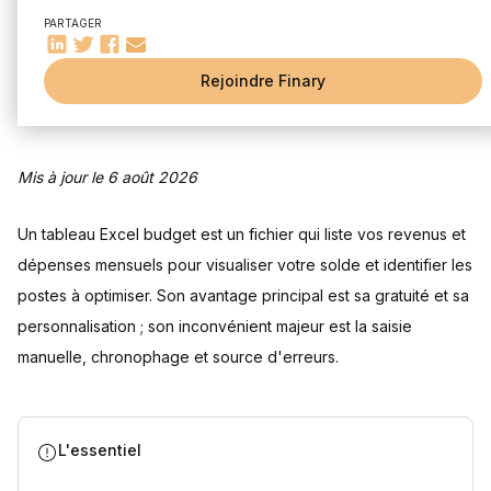
Questions fréquentes
PARTAGER
Combien coûte un tableau excel budget ?
Comment créer un tableau de compte sur Excel ?
Quelle est la différence entre un tableau Excel budget et un
Rejoindre Finary
tableau patrimoine ?
Quels modèles gratuits de tableau Excel budget
télécharger ?
Faut-il préférer Excel ou Google Sheets pour son budget ?
Mis à jour le 6 août 2026
Sources
Un tableau Excel budget est un fichier qui liste vos revenus et
dépenses mensuels pour visualiser votre solde et identifier les
postes à optimiser. Son avantage principal est sa gratuité et sa
personnalisation ; son inconvénient majeur est la saisie
manuelle, chronophage et source d'erreurs.
L'essentiel