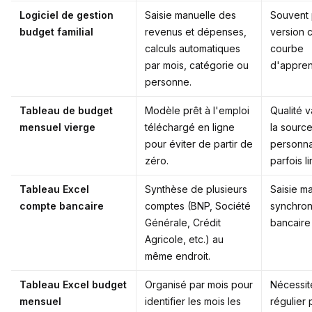
Logiciel de gestion
Saisie manuelle des
Souvent 
budget familial
revenus et dépenses,
version 
calculs automatiques
courbe
par mois, catégorie ou
d'appren
personne.
Tableau de budget
Modèle prêt à l'emploi
Qualité v
mensuel vierge
téléchargé en ligne
la source
pour éviter de partir de
personna
zéro.
parfois li
Tableau Excel
Synthèse de plusieurs
Saisie m
compte bancaire
comptes (BNP, Société
synchron
Générale, Crédit
bancaire
Agricole, etc.) au
même endroit.
Tableau Excel budget
Organisé par mois pour
Nécessite
mensuel
identifier les mois les
régulier 