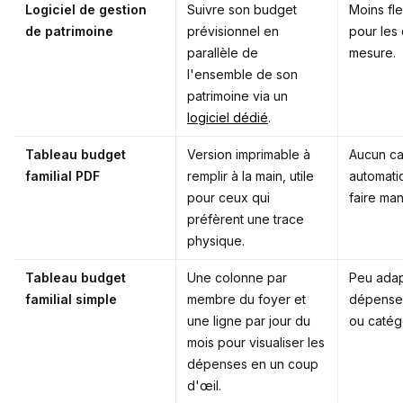
Logiciel de gestion
Suivre son budget
Moins fl
de patrimoine
prévisionnel en
pour les 
parallèle de
mesure.
l'ensemble de son
patrimoine via un
logiciel dédié
.
Tableau budget
Version imprimable à
Aucun ca
familial PDF
remplir à la main, utile
automati
pour ceux qui
faire ma
préfèrent une trace
physique.
Tableau budget
Une colonne par
Peu adap
familial simple
membre du foyer et
dépenses
une ligne par jour du
ou catég
mois pour visualiser les
dépenses en un coup
d'œil.