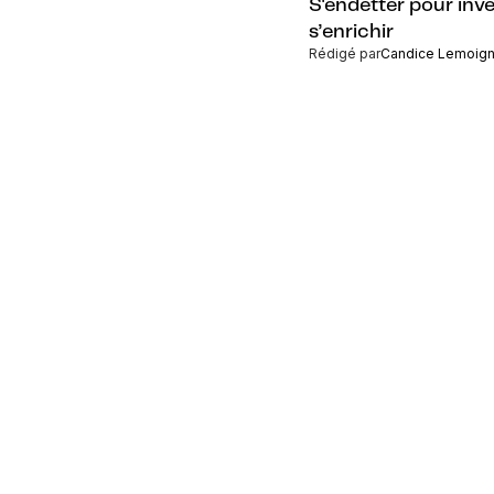
S'endetter pour inve
s’enrichir
Rédigé par
Candice Lemoig