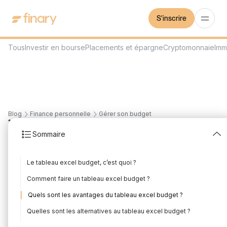
S'inscrire
Tous
Investir en bourse
Placements et épargne
Cryptomonnaie
Imm
Blog
Finance personnelle
Gérer son budget
18
min
6/8/2026
Sommaire
Tableau Excel Budget :
Le tableau excel budget, c’est quoi ?
Avantages &
Comment faire un tableau excel budget ?
Inconvénients
Quels sont les avantages du tableau excel budget ?
Rédigé par
Mounir Laggoune
Édité par
Mounir Laggoune
Quelles sont les alternatives au tableau excel budget ?