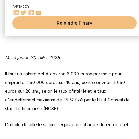
Comprendre la capacité d'emprunt
PARTAGER
Facteurs influençant la capacité d'emprunt
L'importance du taux d'endettement
Rejoindre Finary
Comment le taux d'intérêt et l'assurance influencent-ils le
coût d'un emprunt de 250 000 € ?
Comment le taux d'intérêt affecte votre emprunt
L'impact de l'assurance prêt
Optimiser votre dossier de prêt
Mis à jour le 30 juillet 2026
Augmenter votre capacité d'emprunt
Les aides et prêts complémentaires
Il faut un salaire net d'environ 6 900 euros par mois pour
Questions fréquentes
emprunter 250 000 euros sur 10 ans, contre environ 4 050
Quelles sont les conditions de revenus pour obtenir un prêt
euros sur 20 ans, selon le taux d'intérêt et le taux
immobilier de 250 000 euros sans apport ?
d'endettement maximum de 35 % fixé par le Haut Conseil de
Quel est le montant de la mensualité pour un emprunt de
250 000 euros sur une durée de 20 ans ?
stabilité financière (HCSF).
Peut-on emprunter 250 000 euros sur 5 ans et quel serait le
montant des mensualités ?
L'article détaille le salaire requis pour chaque durée de prêt.
Quel salaire faut-il pour un couple empruntant à deux 250
000 euros ?
Que se passe-t-il si le taux d'endettement dépasse 35 % ?