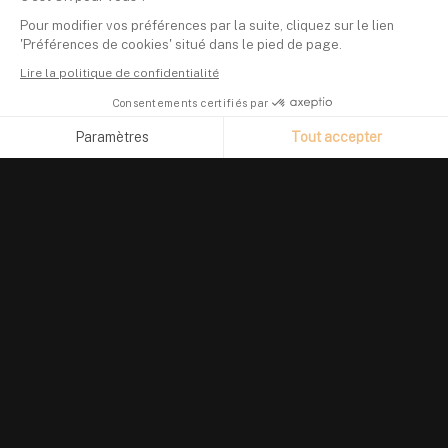
Pour modifier vos préférences par la suite, cliquez sur le lien
'Préférences de cookies' situé dans le pied de page.
Lire la politique de confidentialité
Consentements certifiés par
Paramètres
Tout accepter
Axeptio consent
Plateforme de Gestion du Consentement : Personnalisez vos O
Notre plateforme vous permet d'adapter et de gérer vos paramètr
PRODUIT
Suivi de portefeuille
Investir en crypto