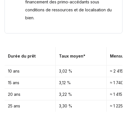
financement des primo-accédants sous
conditions de ressources et de localisation du
bien.
Durée du prêt
Taux moyen*
Mensual
10 ans
3,02 %
≈ 2 415 €
15 ans
3,12 %
≈ 1 740 
20 ans
3,22 %
≈ 1 415 €
25 ans
3,30 %
≈ 1 225 €