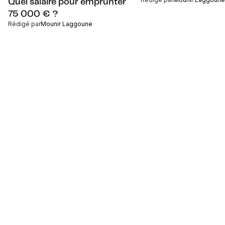
Quel salaire pour emprunter
75 000 € ?
Rédigé par
Mounir Laggoune