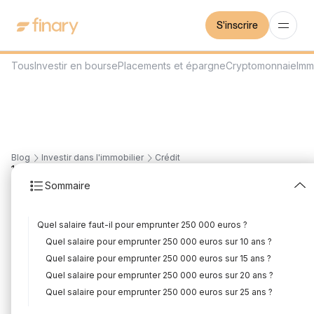
S'inscrire
Tous
Investir en bourse
Placements et épargne
Cryptomonnaie
Imm
Blog
Investir dans l'immobilier
Crédit
12
min
30/7/2026
Sommaire
Quel salaire pour
Quel salaire faut-il pour emprunter 250 000 euros ?
emprunter 250 000 €
Quel salaire pour emprunter 250 000 euros sur 10 ans ?
?
Quel salaire pour emprunter 250 000 euros sur 15 ans ?
Quel salaire pour emprunter 250 000 euros sur 20 ans ?
Rédigé par
Mounir Laggoune
Édité par
Mounir Laggoune
Quel salaire pour emprunter 250 000 euros sur 25 ans ?