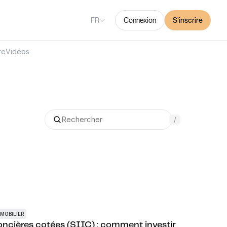
FR
Connexion
S'inscrire
re
Vidéos
/
MOBILIER
oncières cotées (SIIC) : comment investir