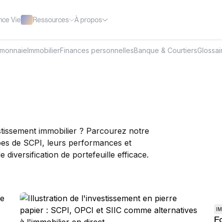
Ressources
À propos
nce Vie
omonnaie
Immobilier
Finances personnelles
Banque & Courtiers
Glossai
stissement immobilier ? Parcourez notre
pes de SCPI, leurs performances et
diversification de portefeuille efficace.
IM
F