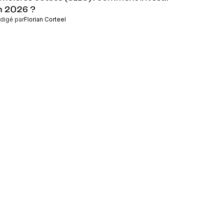
n 2026 ?
digé par
Florian Corteel