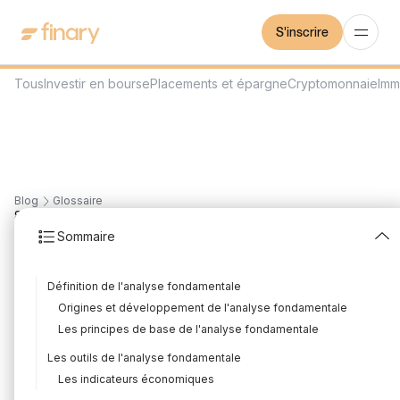
S'inscrire
Tous
Investir en bourse
Placements et épargne
Cryptomonnaie
Imm
Blog
Glossaire
8
min
27/7/2023
Sommaire
Analyse fondamentale
Définition de l'analyse fondamentale
Rédigé par
Mounir Laggoune
Édité par
Mounir Laggoune
Origines et développement de l'analyse fondamentale
Les principes de base de l'analyse fondamentale
Les outils de l'analyse fondamentale
L'analyse fondamentale est une méthode d'évaluation des
Les indicateurs économiques
actions et des entreprises basée sur l'étude des facteurs