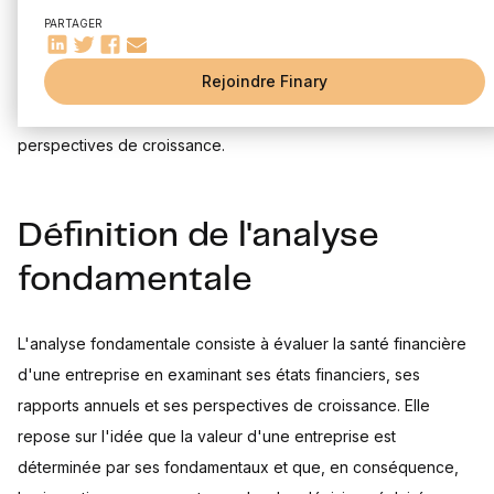
Les rapports financiers
économiques, financiers et sectoriels qui influencent leur
PARTAGER
Les nouvelles et événements du marché
valeur. Elle vise à déterminer la valeur intrinsèque d'une
Comment utiliser l'analyse fondamentale
Rejoindre Finary
entreprise en analysant ses fondamentaux, tels que ses
Étapes pour réaliser une analyse fondamentale
revenus, ses bénéfices, sa structure financière et ses
Exemples d'application de l'analyse fondamentale
perspectives de croissance.
Avantages et inconvénients de l'analyse fondamentale
Pourquoi choisir l'analyse fondamentale
Les limites de l'analyse fondamentale
Définition de l'analyse
L'analyse fondamentale vs l'analyse technique
Comparaison et différences clés
fondamentale
Quand utiliser l'une ou l'autre
Conclusion
L'analyse fondamentale consiste à évaluer la santé financière
d'une entreprise en examinant ses états financiers, ses
rapports annuels et ses perspectives de croissance. Elle
repose sur l'idée que la valeur d'une entreprise est
déterminée par ses fondamentaux et que, en conséquence,