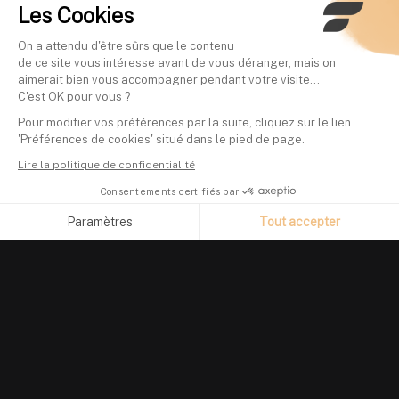
Les Cookies
On a attendu d'être sûrs que le contenu
de ce site vous intéresse avant de vous déranger, mais on
aimerait bien vous accompagner pendant votre visite...
C'est OK pour vous ?
Pour modifier vos préférences par la suite, cliquez sur le lien
'Préférences de cookies' situé dans le pied de page.
Lire la politique de confidentialité
Consentements certifiés par
Paramètres
Tout accepter
Axeptio consent
Plateforme de Gestion du Consentement : Personnalisez vos O
Notre plateforme vous permet d'adapter et de gérer vos paramètr