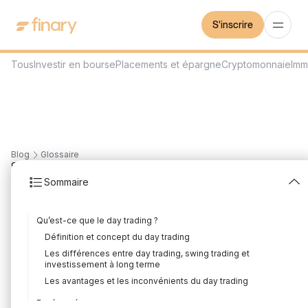
S'inscrire
Tous
Investir en bourse
Placements et épargne
Cryptomonnaie
Imm
Blog
Glossaire
9
min
6/6/2023
Sommaire
Day Trading
Qu’est-ce que le day trading ?
Rédigé par
Mounir Laggoune
Édité par
Mounir Laggoune
Définition et concept du day trading
Les différences entre day trading, swing trading et
investissement à long terme
Les avantages et les inconvénients du day trading
Le day trading est une méthode de trading où les traders
achètent et vendent des titres financiers dans la même
En résumé