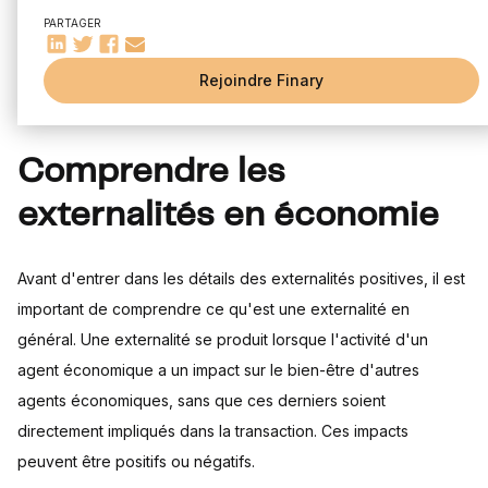
Exemples d'externalités positives dans l'économie réelle
mécanismes financiers. Dans cet article, nous allons nous
PARTAGER
Les externalités positives dans le domaine de la finance
concentrer sur les externalités positives et leur impact sur
Externalités positives et investissement
Rejoindre Finary
l'économie, en particulier dans le domaine de la finance.
Externalités positives et rendement financier
Comment maximiser les externalités positives
Politiques publiques et externalités positives
Comprendre les
Le rôle des entreprises dans la création d'externalités
positives
externalités en économie
Conclusion : L'importance des externalités positives pour une
économie durable
Avant d'entrer dans les détails des externalités positives, il est
important de comprendre ce qu'est une externalité en
général. Une externalité se produit lorsque l'activité d'un
agent économique a un impact sur le bien-être d'autres
agents économiques, sans que ces derniers soient
directement impliqués dans la transaction. Ces impacts
peuvent être positifs ou négatifs.