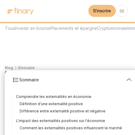
S'inscrire
Tous
Investir en bourse
Placements et épargne
Cryptomonnaie
Imm
Blog
Glossaire
6
min
14/7/2023
Sommaire
Externalité positive
Comprendre les externalités en économie
Rédigé par
Mounir Laggoune
Édité par
Mounir Laggoune
Définition d'une externalité positive
Différence entre externalité positive et négative
L'impact des externalités positives sur l'économie
Les externalités sont des concepts clés en économie, et il est
Comment les externalités positives influencent le marché
essentiel de les comprendre pour bien appréhender les