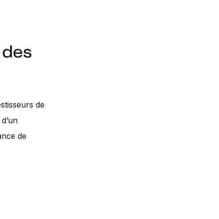
 des
estisseurs de
 d’un
éance de