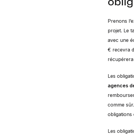
oblig
Prenons l’e
projet. Le t
avec une éc
€ recevra 
récupérera 
Les obligati
agences de
rembourseme
comme sûr. 
obligations
Les obligat