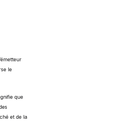
’émetteur
se le
ignifie que
 des
ché et de la