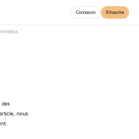
Connexion
S'inscrire
re
Vidéos
u des
article, nous
ent.