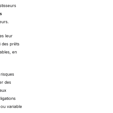
stisseurs
s
eurs.
es leur
i des prêts
ables, en
 risques
er des
 aux
ligations
 ou variable