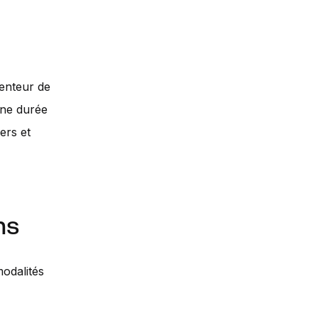
tenteur de
une durée
ers et
ns
modalités