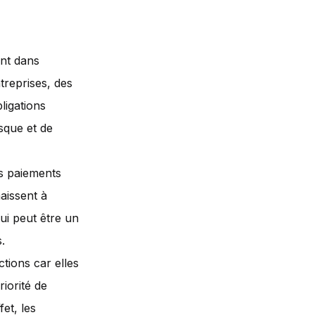
ant dans
ntreprises, des
ligations
isque et de
es paiements
naissent à
qui peut être un
.
tions car elles
iorité de
et, les