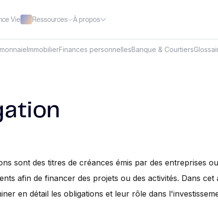
Ressources
À propos
nce Vie
omonnaie
Immobilier
Finances personnelles
Banque & Courtiers
Glossai
gation
ions sont des titres de créances émis par des entreprises o
ts afin de financer des projets ou des activités. Dans cet 
ner en détail les obligations et leur rôle dans l'investissem