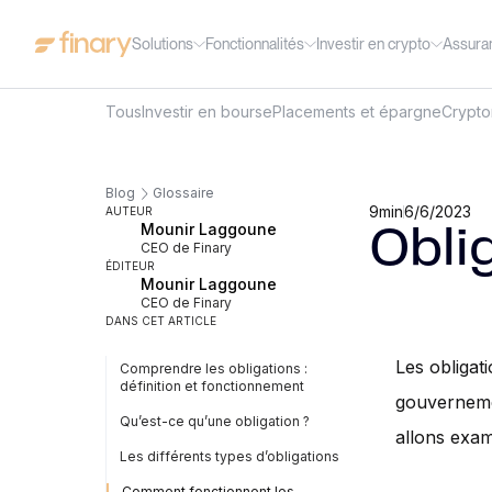
Solutions
Fonctionnalités
Investir en crypto
Assura
Tous
Investir en bourse
Placements et épargne
Crypt
Blog
Glossaire
9
min
6/6/2023
AUTEUR
Mounir Laggoune
Obli
CEO de Finary
ÉDITEUR
Mounir Laggoune
CEO de Finary
DANS CET ARTICLE
Les obligat
Comprendre les obligations :
définition et fonctionnement
gouvernemen
Qu’est-ce qu’une obligation ?
allons exami
Les différents types d’obligations
Comment fonctionnent les