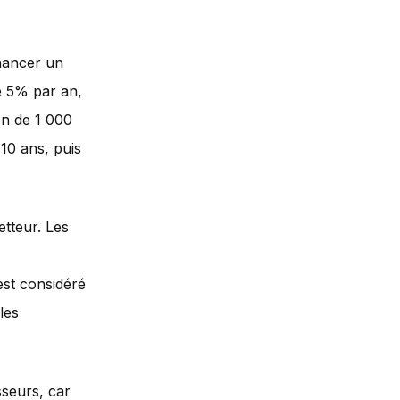
inancer un
de 5% par an,
on de 1 000
10 ans, puis
etteur. Les
est considéré
les
sseurs, car