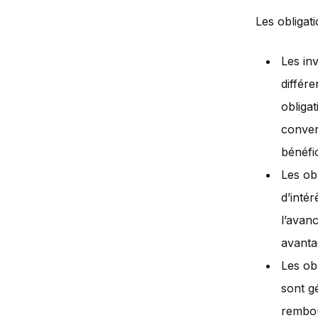
Les obligat
Les inv
différe
obliga
convert
bénéfi
Les ob
d’inté
l’avan
avanta
Les ob
sont g
rembou