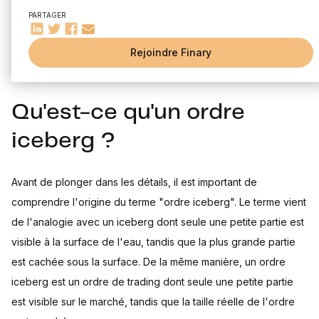
Le processus de passation d'un ordre iceberg
minimiser leurs pertes. L'une de ces stratégies est l'utilisation
PARTAGER
Les avantages et inconvénients des ordres iceberg
d'ordres iceberg. Dans cet article, nous allons examiner de
Exemples d'utilisation des ordres iceberg
Rejoindre Finary
près ces ordres et comprendre comment ils fonctionnent.
Cas d'étude : ordre iceberg dans le marché des actions
Cas d'étude : ordre iceberg dans le marché des devises
Conclusion : L'impact des ordres iceberg sur le trading
Qu'est-ce qu'un ordre
moderne
L'évolution future des ordres iceberg
iceberg ?
Avant de plonger dans les détails, il est important de
comprendre l'origine du terme "ordre iceberg". Le terme vient
de l'analogie avec un iceberg dont seule une petite partie est
visible à la surface de l'eau, tandis que la plus grande partie
est cachée sous la surface. De la même manière, un ordre
iceberg est un ordre de trading dont seule une petite partie
est visible sur le marché, tandis que la taille réelle de l'ordre