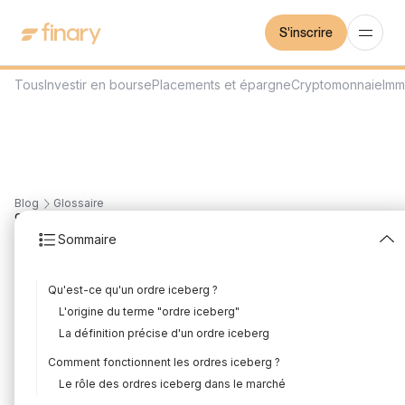
S'inscrire
Tous
Investir en bourse
Placements et épargne
Cryptomonnaie
Imm
Blog
Glossaire
9
min
27/7/2023
Sommaire
Ordres iceberg
Qu'est-ce qu'un ordre iceberg ?
Rédigé par
Mounir Laggoune
Édité par
Mounir Laggoune
L'origine du terme "ordre iceberg"
La définition précise d'un ordre iceberg
Comment fonctionnent les ordres iceberg ?
Dans le monde du trading, il existe de nombreuses stratégies
Le rôle des ordres iceberg dans le marché
utilisées par les investisseurs pour maximiser leurs profits et