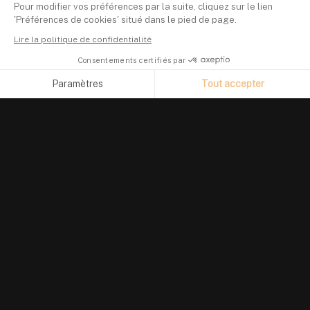
Pour modifier vos préférences par la suite, cliquez sur le lien
'Préférences de cookies' situé dans le pied de page.
Lire la politique de confidentialité
Consentements certifiés par
Paramètres
Tout accepter
Axeptio consent
Plateforme de Gestion du Consentement : Personnalisez vos O
Notre plateforme vous permet d'adapter et de gérer vos paramètr
PRODUIT
Suivi de portefeuille
Investir en crypto
Finary Plus