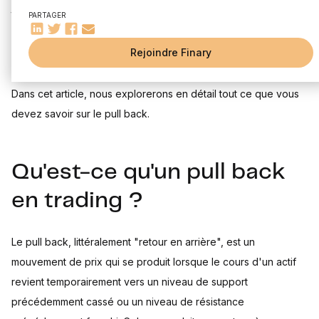
L'importance des niveaux de support et de résistance
tendance, qui offre des opportunités de trading intéressantes.
PARTAGER
Comment utiliser le pull back dans vos stratégies de trading
Comprendre le pull back, son fonctionnement et comment
?
Identifier un pull back sur un graphique
Rejoindre Finary
l'utiliser peut aider les traders à prendre des décisions
Utiliser le pull back pour entrer et sortir du marché
éclairées et à améliorer leurs performances sur le marché.
Exemples concrets d'utilisation du pull back
Dans cet article, nous explorerons en détail tout ce que vous
Cas d'étude : pull back dans un marché haussier
devez savoir sur le pull back.
Cas d'étude : pull back dans un marché baissier
Risques et précautions lors de l'utilisation du pull back
Les erreurs courantes à éviter
Qu'est-ce qu'un pull back
Conseils pour une utilisation efficace du pull back
en trading ?
Le pull back, littéralement "retour en arrière", est un
mouvement de prix qui se produit lorsque le cours d'un actif
revient temporairement vers un niveau de support
précédemment cassé ou un niveau de résistance