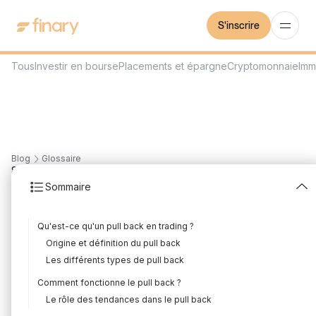
S'inscrire
Tous
Investir en bourse
Placements et épargne
Cryptomonnaie
Imm
Blog
Glossaire
8
min
27/7/2023
Sommaire
Pull back
Qu'est-ce qu'un pull back en trading ?
Rédigé par
Mounir Laggoune
Édité par
Mounir Laggoune
Origine et définition du pull back
Les différents types de pull back
Comment fonctionne le pull back ?
Le pull back est une notion essentielle dans le trading. Il s'agit
Le rôle des tendances dans le pull back
d'un phénomène de retournement temporaire d'une