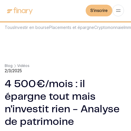
S'inscrire
Tous
Investir en bourse
Placements et épargne
Cryptomonnaie
Imm
Blog
Vidéos
2/3/2025
4 500€/mois : il
épargne tout mais
n'investit rien - Analyse
de patrimoine