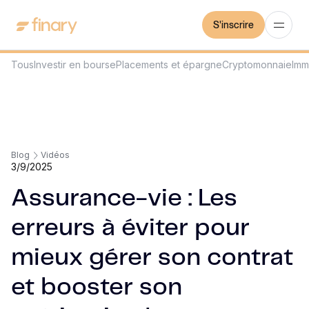
S'inscrire
Tous
Investir en bourse
Placements et épargne
Cryptomonnaie
Imm
Blog
Vidéos
3/9/2025
Assurance-vie : Les
erreurs à éviter pour
mieux gérer son contrat
et booster son