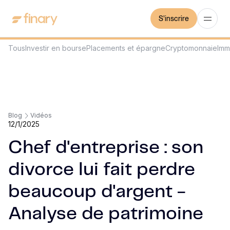
S'inscrire
Tous
Investir en bourse
Placements et épargne
Cryptomonnaie
Imm
Blog
Vidéos
12/1/2025
Chef d'entreprise : son
divorce lui fait perdre
beaucoup d'argent -
Analyse de patrimoine