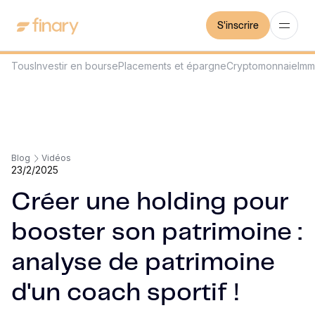
S'inscrire
Tous
Investir en bourse
Placements et épargne
Cryptomonnaie
Imm
Blog
Vidéos
23/2/2025
Créer une holding pour
booster son patrimoine :
analyse de patrimoine
d'un coach sportif !