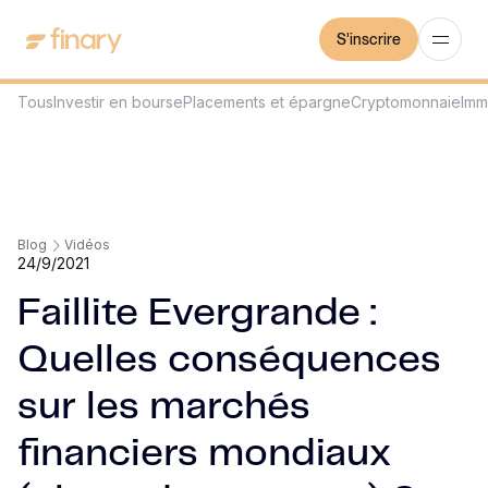
S'inscrire
Tous
Investir en bourse
Placements et épargne
Cryptomonnaie
Imm
Blog
Vidéos
24/9/2021
Faillite Evergrande :
Quelles conséquences
sur les marchés
financiers mondiaux