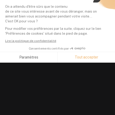
On a attendu d'être sûrs que le contenu
de ce site vous intéresse avant de vous déranger, mais on
aimerait bien vous accompagner pendant votre visite...
C'est OK pour vous ?
Pour modifier vos préférences par la suite, cliquez sur le lien
'Préférences de cookies' situé dans le pied de page.
Lire la politique de confidentialité
Consentements certifiés par
Paramètres
Tout accepter
Axeptio consent
Plateforme de Gestion du Consentement : Personnalisez vos O
Notre plateforme vous permet d'adapter et de gérer vos paramètr