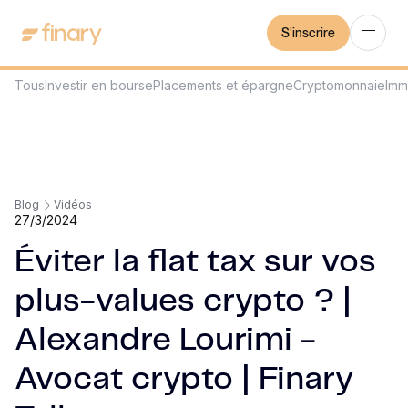
S'inscrire
Tous
Investir en bourse
Placements et épargne
Cryptomonnaie
Imm
Blog
Vidéos
27/3/2024
Éviter la flat tax sur vos
plus-values crypto ? |
Alexandre Lourimi -
Avocat crypto | Finary