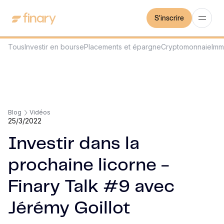
S'inscrire
Tous
Investir en bourse
Placements et épargne
Cryptomonnaie
Imm
Blog
Vidéos
25/3/2022
Investir dans la
prochaine licorne -
Finary Talk #9 avec
Jérémy Goillot