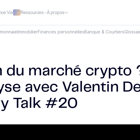
Ressources
À propos
nce Vie
omonnaie
Immobilier
Finances personnelles
Banque & Courtiers
Glossai
in du marché crypto 
yse avec Valentin D
ry Talk #20