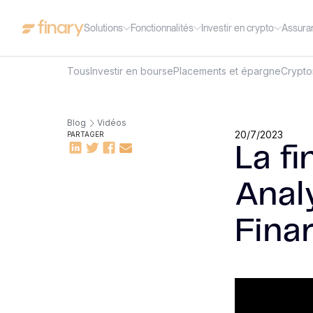
Solutions
Fonctionnalités
Investir en crypto
Assura
Tous
Investir en bourse
Placements et épargne
Crypt
Blog
Vidéos
20/7/2023
PARTAGER
La f
Anal
Fina