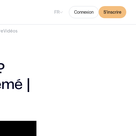
FR
Connexion
S'inscrire
re
Vidéos
?
emé |