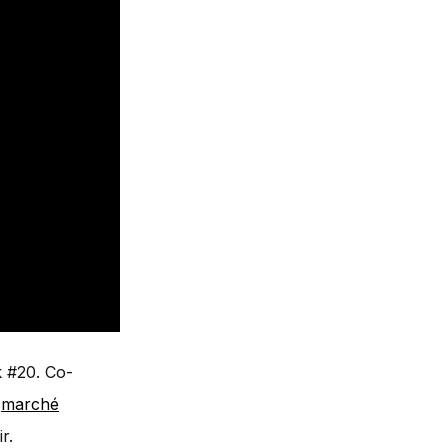
k #20. Co-
e
marché
r.