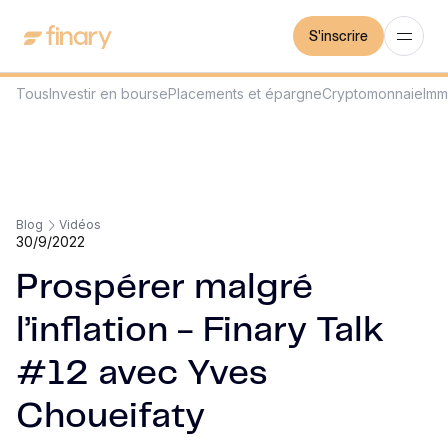
S'inscrire
Tous
Investir en bourse
Placements et épargne
Cryptomonnaie
Imm
Blog
Vidéos
30/9/2022
Prospérer malgré
l’inflation - Finary Talk
#12 avec Yves
Choueifaty