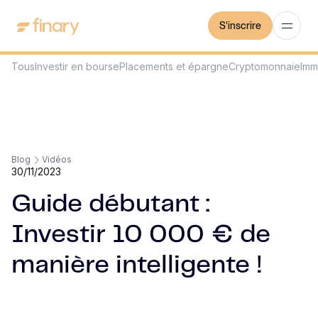
S'inscrire
Tous
Investir en bourse
Placements et épargne
Cryptomonnaie
Imm
Blog
Vidéos
30/11/2023
Guide débutant :
Investir 10 000 € de
manière intelligente !