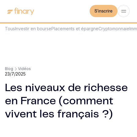
S'inscrire
Tous
Investir en bourse
Placements et épargne
Cryptomonnaie
Imm
Blog
Vidéos
23/7/2025
Les niveaux de richesse
en France (comment
vivent les français ?)